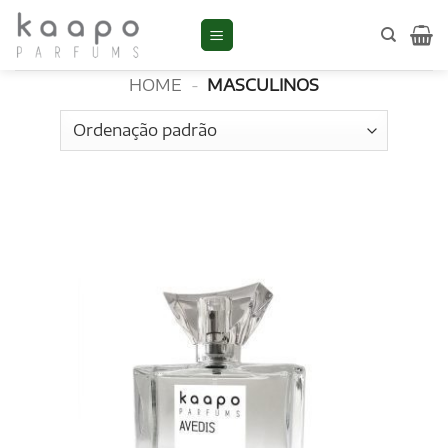
Skip
to
Masculinos
content
HOME
-
MASCULINOS