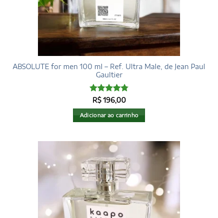
ABSOLUTE for men 100 ml – Ref. Ultra Male, de Jean Paul
Gaultier
Avaliação
R$
196,00
4.79
de 5
Adicionar ao carrinho