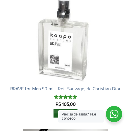
BRAVE for Men 50 ml – Ref. Sauvage, de Christian Dior
Avaliação
R$
105,00
4.93
de 5
Leia mais
Precisa de ajuda?
Fale
conosco