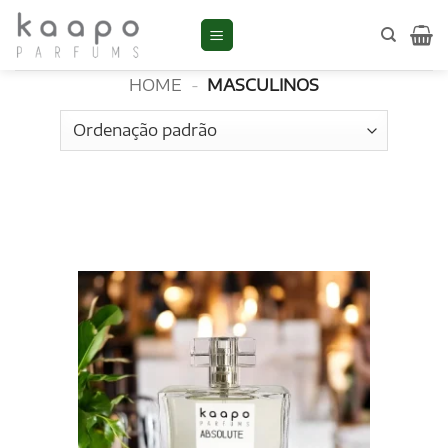
Skip
to
Masculinos
content
HOME
-
MASCULINOS