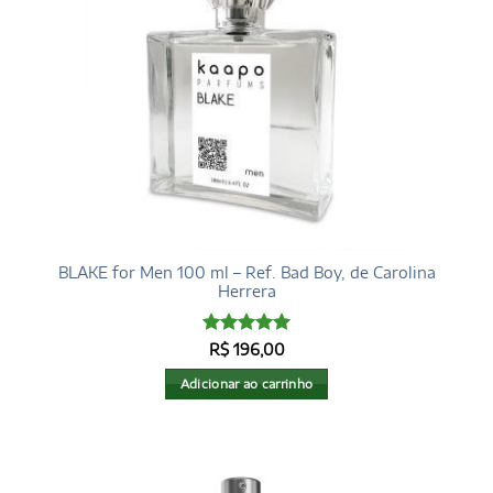
BLAKE for Men 100 ml – Ref. Bad Boy, de Carolina
Herrera
Avaliação
5
R$
196,00
de 5
Adicionar ao carrinho