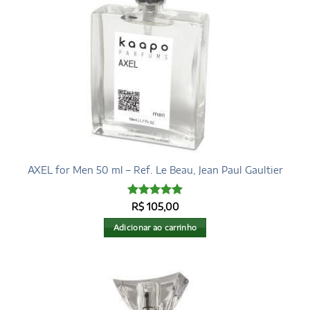
AXEL for Men 50 ml – Ref. Le Beau, Jean Paul Gaultier
Avaliação
5
R$
105,00
de 5
Adicionar ao carrinho