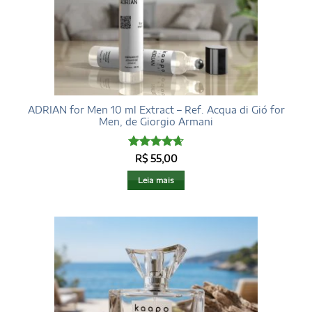
ADRIAN for Men 10 ml Extract – Ref. Acqua di Gió for
Men, de Giorgio Armani
Avaliação
R$
55,00
4.68
de 5
Leia mais