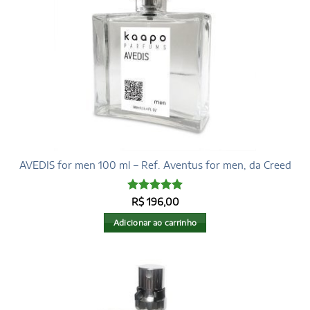
AVEDIS for men 100 ml – Ref. Aventus for men, da Creed
Avaliação
5
R$
196,00
de 5
Adicionar ao carrinho