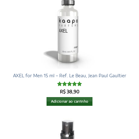
AXEL for Men 15 ml – Ref. Le Beau, Jean Paul Gaultier
Avaliação
5
R$
38,90
de 5
Adicionar ao carrinho