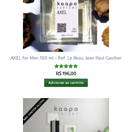
AXEL for Men 100 ml – Ref. Le Beau, Jean Paul Gaultier
Avaliação
5
R$
196,00
de 5
Adicionar ao carrinho