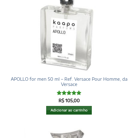
APOLLO for men 50 ml – Ref. Versace Pour Homme, da
Versace
Avaliação
R$
105,00
4.97
de 5
Adicionar ao carrinho