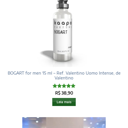
BOGART for men 15 ml – Ref. Valentino Uomo Intense, de
Valentino
Avaliação
5
R$
38,90
de 5
Leia mais