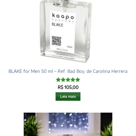
BLAKE for Men 50 ml – Ref. Bad Boy, de Carolina Herrera
Avaliação
5
R$
105,00
de 5
Leia mais