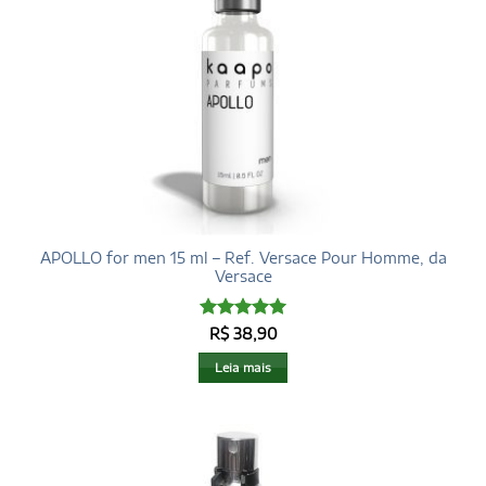
APOLLO for men 15 ml – Ref. Versace Pour Homme, da
Versace
Avaliação
R$
38,90
4.97
de 5
Leia mais