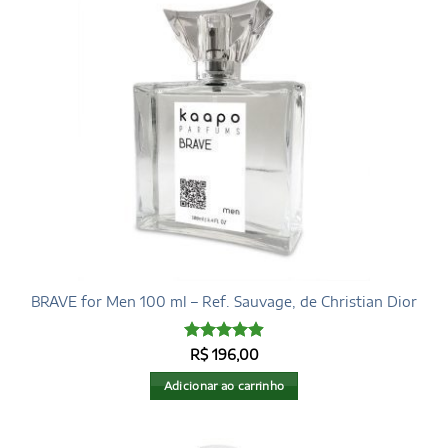
BRAVE for Men 100 ml – Ref. Sauvage, de Christian Dior
Avaliação
R$
196,00
4.93
de 5
Adicionar ao carrinho