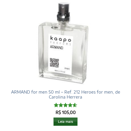
ARMAND for men 50 ml – Ref. 212 Heroes for men, de
Carolina Herrera
Avaliação
R$
105,00
4.6
de 5
Leia mais