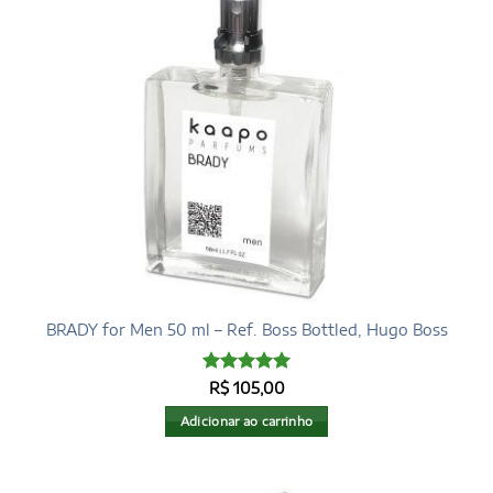
BRADY for Men 50 ml – Ref. Boss Bottled, Hugo Boss
Avaliação
5
R$
105,00
de 5
Adicionar ao carrinho