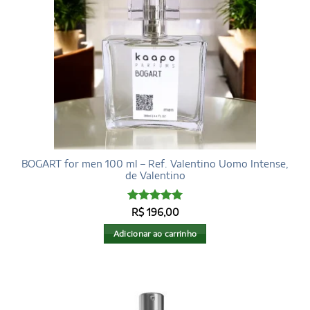
BOGART for men 100 ml – Ref. Valentino Uomo Intense,
de Valentino
Avaliação
5
R$
196,00
de 5
Adicionar ao carrinho