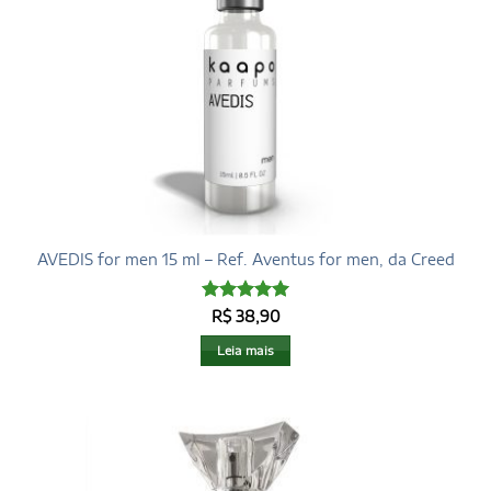
AVEDIS for men 15 ml – Ref. Aventus for men, da Creed
Avaliação
5
R$
38,90
de 5
Leia mais