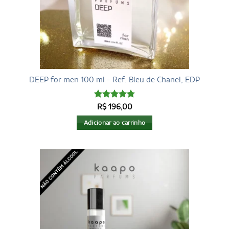
DEEP for men 100 ml – Ref. Bleu de Chanel, EDP
Avaliação
R$
196,00
4.79
de 5
Adicionar ao carrinho