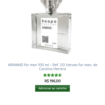
ARMAND for men 100 ml – Ref. 212 Heroes for men, de
Carolina Herrera
Avaliação
R$
196,00
4.6
de 5
Adicionar ao carrinho