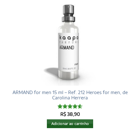
ARMAND for men 15 ml – Ref. 212 Heroes for men, de
Carolina Herrera
Avaliação
R$
38,90
4.6
de 5
Adicionar ao carrinho