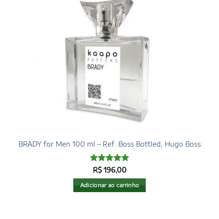
BRADY for Men 100 ml – Ref. Boss Bottled, Hugo Boss
Avaliação
5
R$
196,00
de 5
Adicionar ao carrinho