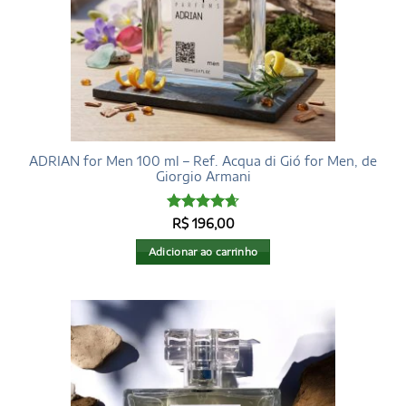
ADRIAN for Men 100 ml – Ref. Acqua di Gió for Men, de
Giorgio Armani
Avaliação
R$
196,00
4.68
de 5
Adicionar ao carrinho