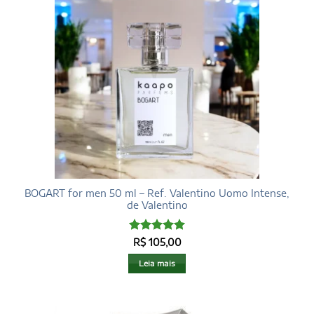
BOGART for men 50 ml – Ref. Valentino Uomo Intense,
de Valentino
Avaliação
5
R$
105,00
de 5
Leia mais