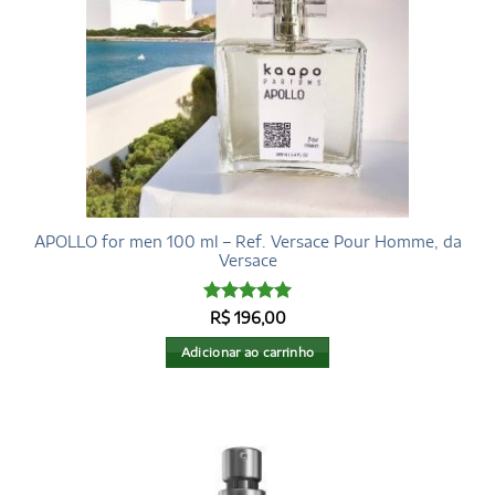
APOLLO for men 100 ml – Ref. Versace Pour Homme, da
Versace
Avaliação
R$
196,00
4.97
de 5
Adicionar ao carrinho