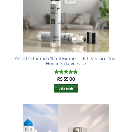
APOLLO for men 10 ml Extract – Ref. Versace Pour
Homme, da Versace
Avaliação
R$
55,00
4.97
de 5
Leia mais