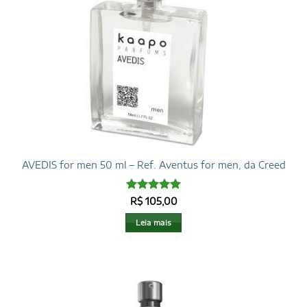
AVEDIS for men 50 ml – Ref. Aventus for men, da Creed
Avaliação
5
R$
105,00
de 5
Leia mais