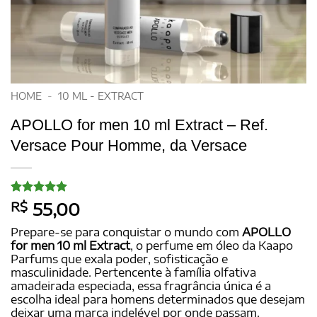
HOME
-
10 ML - EXTRACT
APOLLO for men 10 ml Extract – Ref.
Versace Pour Homme, da Versace
Avaliado
32
R$
55,00
como
4.97
de 5, com
Prepare-se para conquistar o mundo com
APOLLO
baseado em
for men 10 ml Extract
, o perfume em óleo da Kaapo
avaliações
Parfums que exala poder, sofisticação e
de clientes
masculinidade. Pertencente à família olfativa
amadeirada especiada, essa fragrância única é a
escolha ideal para homens determinados que desejam
deixar uma marca indelével por onde passam.