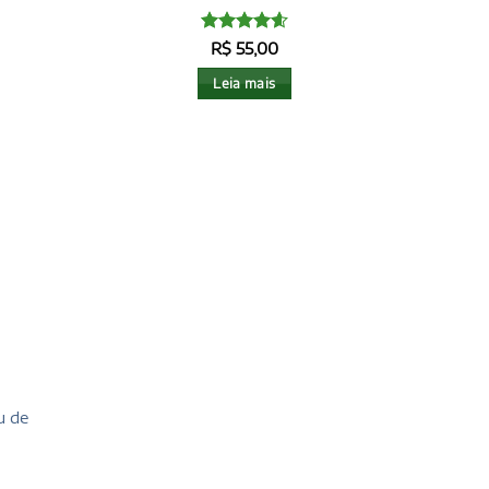
Avaliação
R$
55,00
4.6
de 5
Leia mais
u de