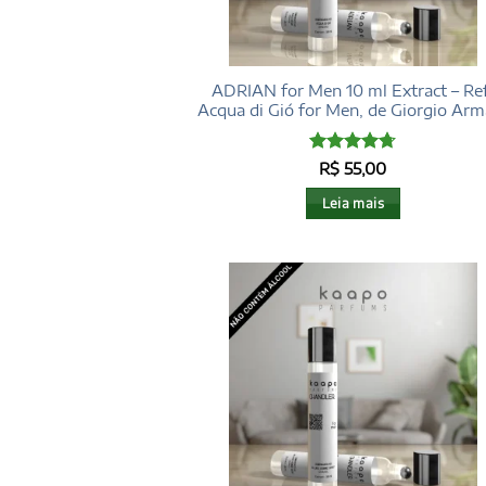
ADRIAN for Men 10 ml Extract – Ref
Acqua di Gió for Men, de Giorgio Arm
Avaliação
R$
55,00
4.68
de 5
Leia mais