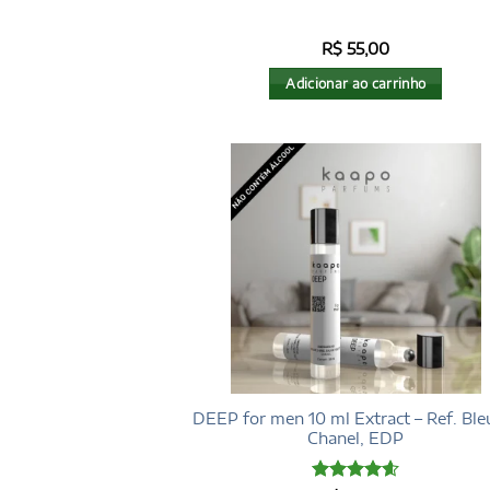
R$
55,00
Adicionar ao carrinho
DEEP for men 10 ml Extract – Ref. Ble
Chanel, EDP