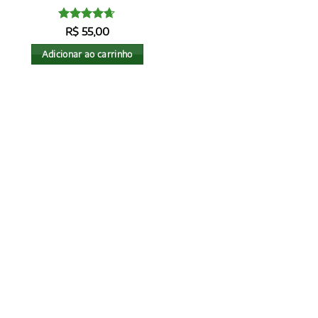
Avaliação
R$
55,00
4.6
de 5
Adicionar ao carrinho