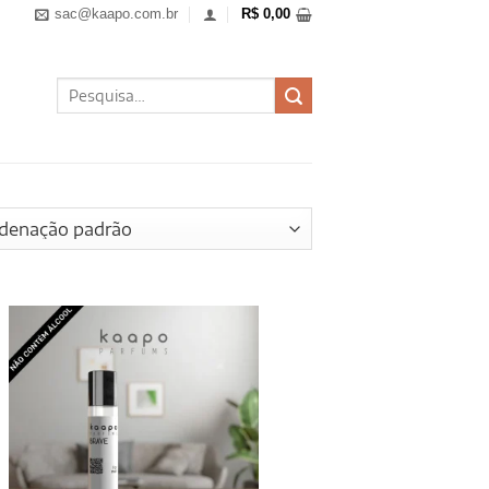
sac@kaapo.com.br
R$
0,00
Pesquisar
por: