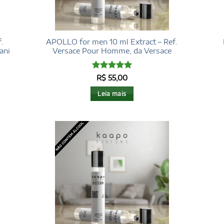
.
APOLLO for men 10 ml Extract – Ref.
ani
Versace Pour Homme, da Versace
Avaliação
R$
55,00
4.97
de 5
Leia mais