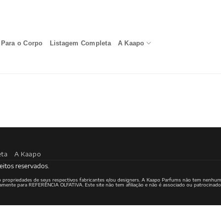
Para o Corpo
Listagem Completa
A Kaapo
eta
A Kaapo
eitos reservados.
ão propriedades de seus respectivos fabricantes e/ou designers. A Kaapo Parfums não tem nenhum
ritamente para REFERÊNCIA OLFATIVA. Este site não tem afiliação e não é associado ou patrocinad