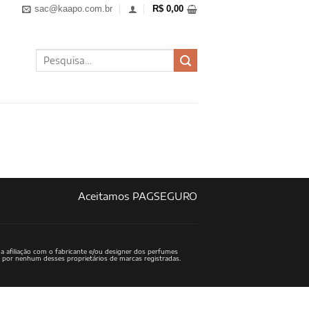
sac@kaapo.com.br
R$
0,00
Pesquisar
por:
Aceitamos PAGSEGURO
a afiliação com o fabricante e/ou designer dos perfumes
o por nenhum desses proprietários de marcas registradas.