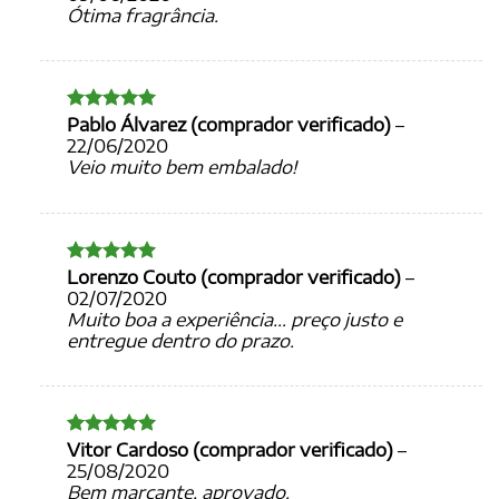
Ótima fragrância.
Pablo Álvarez (comprador verificado)
–
Avaliação
5
de 5
22/06/2020
Veio muito bem embalado!
Lorenzo Couto (comprador verificado)
–
Avaliação
5
de 5
02/07/2020
Muito boa a experiência… preço justo e
entregue dentro do prazo.
Vitor Cardoso (comprador verificado)
–
Avaliação
5
de 5
25/08/2020
Bem marcante, aprovado.