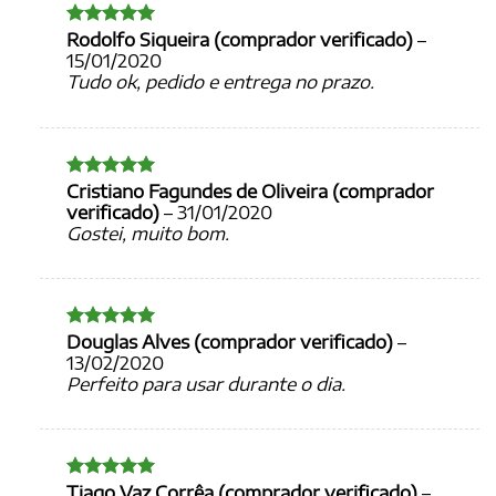
Rodolfo Siqueira (comprador verificado)
–
Avaliação
5
de 5
15/01/2020
Tudo ok, pedido e entrega no prazo.
Cristiano Fagundes de Oliveira (comprador
Avaliação
5
de 5
verificado)
–
31/01/2020
Gostei, muito bom.
Douglas Alves (comprador verificado)
–
Avaliação
5
de 5
13/02/2020
Perfeito para usar durante o dia.
Tiago Vaz Corrêa (comprador verificado)
–
Avaliação
5