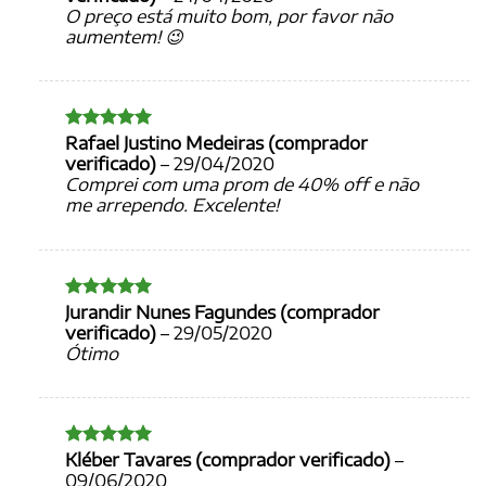
O preço está muito bom, por favor não
aumentem! 😉
Rafael Justino Medeiras (comprador
Avaliação
5
de 5
verificado)
–
29/04/2020
Comprei com uma prom de 40% off e não
me arrependo. Excelente!
Jurandir Nunes Fagundes (comprador
Avaliação
5
de 5
verificado)
–
29/05/2020
Ótimo
Kléber Tavares (comprador verificado)
–
Avaliação
5
de 5
09/06/2020