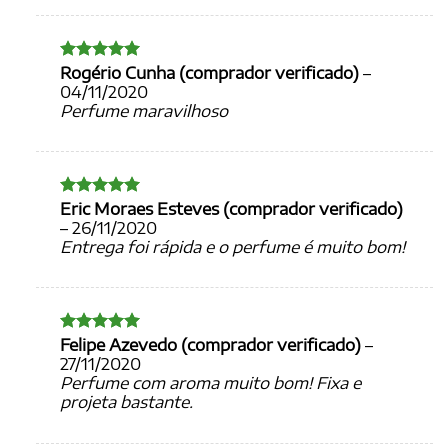
Rogério Cunha (comprador verificado)
–
Avaliação
5
de 5
04/11/2020
Perfume maravilhoso
Eric Moraes Esteves (comprador verificado)
Avaliação
5
de 5
–
26/11/2020
Entrega foi rápida e o perfume é muito bom!
Felipe Azevedo (comprador verificado)
–
Avaliação
5
de 5
27/11/2020
Perfume com aroma muito bom! Fixa e
projeta bastante.