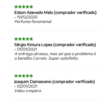
Edson Azevedo Melo (comprador verificado)
Avaliação
5
de 5
–
10/12/2020
Perfume fenomenal.
Sérgio Kimura Lopes (comprador verificado)
Avaliação
5
de 5
–
01/01/2021
A entrega atrasou, mas sei que o problema é
o bendito Correio. Super satisfeito.
Joaquim Damasceno (comprador verificado)
Avaliação
5
de 5
–
02/01/2021
Valeu a espera.