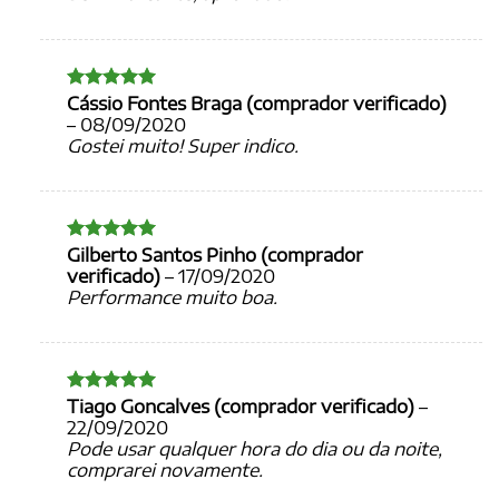
Cássio Fontes Braga (comprador verificado)
Avaliação
5
de 5
–
08/09/2020
Gostei muito! Super indico.
Gilberto Santos Pinho (comprador
Avaliação
5
de 5
verificado)
–
17/09/2020
Performance muito boa.
Tiago Goncalves (comprador verificado)
–
Avaliação
5
de 5
22/09/2020
Pode usar qualquer hora do dia ou da noite,
comprarei novamente.