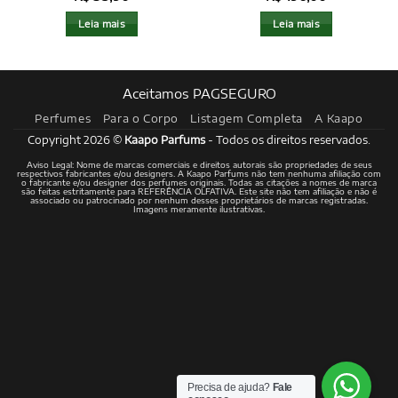
Leia mais
Leia mais
Aceitamos PAGSEGURO
Perfumes
Para o Corpo
Listagem Completa
A Kaapo
Copyright 2026 ©
Kaapo Parfums
- Todos os direitos reservados.
Aviso Legal: Nome de marcas comerciais e direitos autorais são propriedades de seus
respectivos fabricantes e/ou designers. A Kaapo Parfums não tem nenhuma afiliação com
o fabricante e/ou designer dos perfumes originais. Todas as citações a nomes de marca
são feitas estritamente para REFERÊNCIA OLFATIVA. Este site não tem afiliação e não é
associado ou patrocinado por nenhum desses proprietários de marcas registradas.
Imagens meramente ilustrativas.
Precisa de ajuda?
Fale