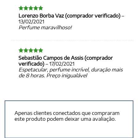
Lorenzo Borba Vaz (comprador verificado)
–
Avaliação
5
de 5
13/02/2021
Perfume maravilhoso!
Sebastião Campos de Assis (comprador
Avaliação
5
de 5
verificado)
–
17/02/2021
Espetacular, perfume incrível, duração mais
de 8 horas. Preço inigualável
Apenas clientes conectados que compraram
este produto podem deixar uma avaliação.