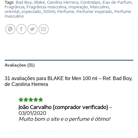
Tags:
Bad Boy
,
Blake
,
Carolina Herrera
,
Contratipo
,
Eau de Parfum
,
Fragrância
,
Fragrância masculina
,
Inspiração
,
Masculino
,
oriental_especiado_100ml
,
Perfume
,
Perfume inspirado
,
Perfume
masculino
Avaliações (31)
31 avaliações para
BLAKE for Men 100 ml – Ref. Bad Boy,
de Carolina Herrera
João Carvalho (comprador verificado)
–
Avaliação
5
de 5
03/01/2020
Muito bom o site e o perfume é ótimo!