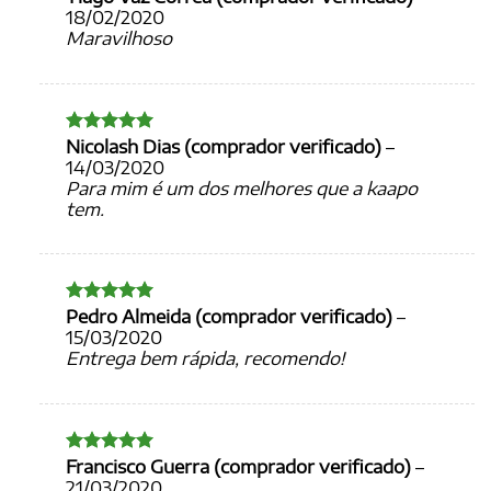
de 5
18/02/2020
Maravilhoso
Nicolash Dias (comprador verificado)
–
Avaliação
5
de 5
14/03/2020
Para mim é um dos melhores que a kaapo
tem.
Pedro Almeida (comprador verificado)
–
Avaliação
5
de 5
15/03/2020
Entrega bem rápida, recomendo!
Francisco Guerra (comprador verificado)
–
Avaliação
5
de 5
21/03/2020