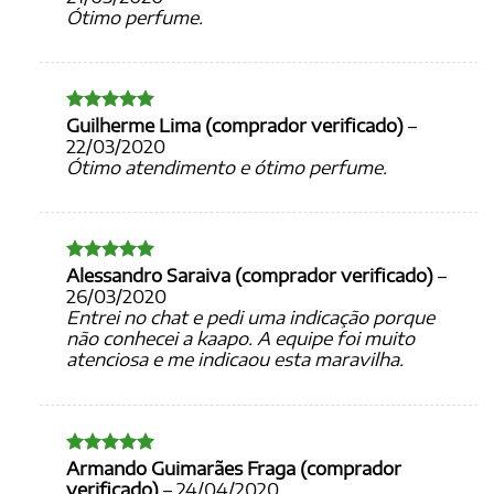
Ótimo perfume.
Guilherme Lima (comprador verificado)
–
Avaliação
5
de 5
22/03/2020
Ótimo atendimento e ótimo perfume.
Alessandro Saraiva (comprador verificado)
–
Avaliação
5
de 5
26/03/2020
Entrei no chat e pedi uma indicação porque
não conhecei a kaapo. A equipe foi muito
atenciosa e me indicaou esta maravilha.
Armando Guimarães Fraga (comprador
Avaliação
5
de 5
verificado)
–
24/04/2020