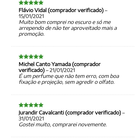
Flávio Vidal (comprador verificado)
–
Avaliação
5
de 5
15/01/2021
Muito bom comprei no escuro e só me
arrependo de não ter aproveitado mais a
promoção.
Michel Canto Yamada (comprador
Avaliação
5
de 5
verificado)
–
21/01/2021
É um perfume que não tem erro, com boa
fixação e projeção, sem agredir o olfato.
Jurandir Cavalcanti (comprador verificado)
–
Avaliação
5
de 5
31/01/2021
Gostei muito, comprarei novemente.