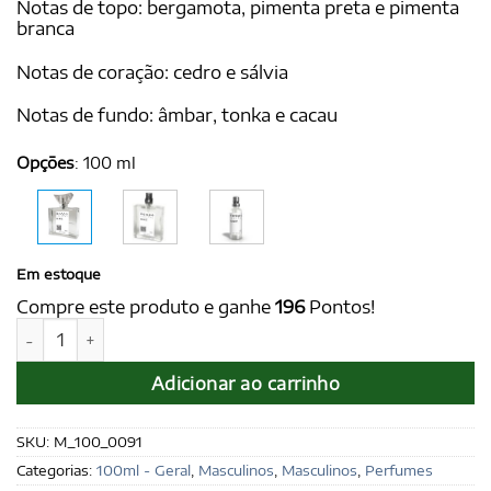
Notas de topo: bergamota, pimenta preta e pimenta
branca
Notas de coração: cedro e sálvia
Notas de fundo: âmbar, tonka e cacau
Opções
:
100 ml
Em estoque
Compre este produto e ganhe
196
Pontos!
BLAKE for Men 100 ml - Ref. Bad Boy, de Carolina Herrera q
Adicionar ao carrinho
SKU:
M_100_0091
Categorias:
100ml - Geral
,
Masculinos
,
Masculinos
,
Perfumes