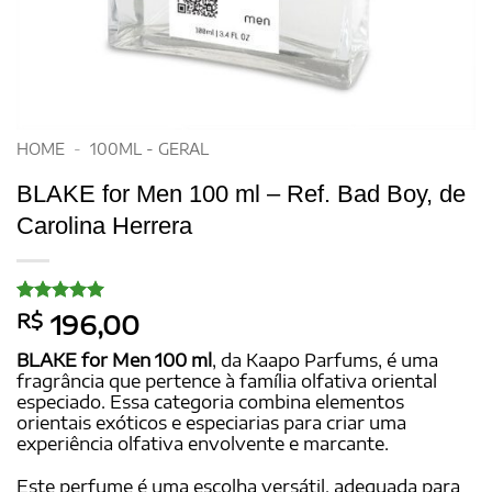
HOME
-
100ML - GERAL
BLAKE for Men 100 ml – Ref. Bad Boy, de
Carolina Herrera
Avaliado
30
R$
196,00
como
5
de
5, com
BLAKE for Men 100 ml
, da Kaapo Parfums, é uma
baseado em
fragrância que pertence à família olfativa oriental
avaliações
especiado. Essa categoria combina elementos
de clientes
orientais exóticos e especiarias para criar uma
experiência olfativa envolvente e marcante.
Este perfume é uma escolha versátil, adequada para