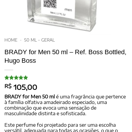
HOME
-
50 ML - GERAL
BRADY for Men 50 ml – Ref. Boss Bottled,
Hugo Boss
Avaliado
10
R$
105,00
como
5
de
5, com
BRADY for Men 50 ml
é uma fragrância que pertence
baseado em
à família olfativa amadeirado especiado, uma
avaliações
combinação que evoca uma sensação de
de clientes
masculinidade distinta e sofisticada.
Este perfume foi projetado para ser uma escolha
versátil, adequada para todas as ocasiões, o que o