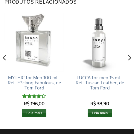
PRODUTOS RELACIONADOS
MYTHIC for Men 100 ml –
LUCCA for men 15 ml –
Ref. F*cking Fabulous, de
Ref. Tuscan Leather, de
Tom Ford
Tom Ford
Avaliação
R$
196,00
R$
38,90
4.29
de 5
Leia mais
Leia mais