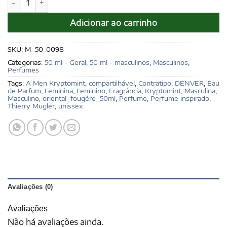
Adicionar ao carrinho
SKU:
M_50_0098
Categorias:
50 ml - Geral
,
50 ml - masculinos
,
Masculinos
,
Perfumes
Tags:
A Men Kryptomint
,
compartilhável
,
Contratipo
,
DENVER
,
Eau
de Parfum
,
Feminina
,
Feminino
,
Fragrância
,
Kryptomint
,
Masculina
,
Masculino
,
oriental_fougére_50ml
,
Perfume
,
Perfume inspirado
,
Thierry Mugler
,
unissex
Avaliações (0)
Avaliações
Não há avaliações ainda.