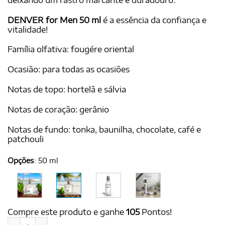
DENVER for Men 50 ml
é a essência da confiança e
vitalidade!
Família olfativa: fougére oriental
Ocasião: para todas as ocasiões
Notas de topo: hortelã e sálvia
Notas de coração: gerânio
Notas de fundo: tonka, baunilha, chocolate, café e
patchouli
Opções
:
50 ml
Compre este produto e ganhe
105
Pontos!
DENVER for Men 50 ml - Ref. A*Men Kryptomint, de Thierry