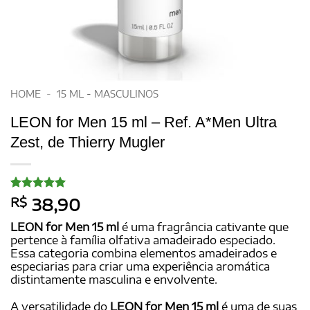
HOME
-
15 ML - MASCULINOS
LEON for Men 15 ml – Ref. A*Men Ultra
Zest, de Thierry Mugler
Avaliado
10
R$
38,90
como
5
de
5, com
LEON for Men 15 ml
é uma fragrância cativante que
baseado em
pertence à família olfativa amadeirado especiado.
avaliações
Essa categoria combina elementos amadeirados e
de clientes
especiarias para criar uma experiência aromática
distintamente masculina e envolvente.
A versatilidade do
LEON for Men 15 ml
é uma de suas