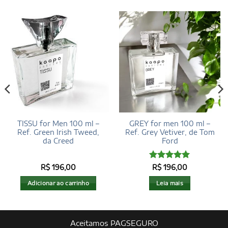
TISSU for Men 100 ml –
GREY for men 100 ml –
Ref. Green Irish Tweed,
Ref. Grey Vetiver, de Tom
da Creed
Ford
Avaliação
5
R$
196,00
R$
196,00
de 5
Adicionar ao carrinho
Leia mais
Aceitamos PAGSEGURO