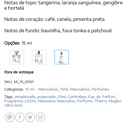
Notas de topo: tangerina, laranja sanguínea, gengibre
e hortelã
Notas de coração: café, canela, pimenta preta
Notas de fundo: baunilha, fava tonka e patchouli
Opções
:
15 ml
Fora de estoque
SKU:
M_15_0101
Categorias:
15 ml - Masculinos
,
15ml
,
Masculinos
,
Perfumes
Tags:
amadeirado_especiado_15ml
,
Contratipo
,
Eau de Parfum
,
Fragrância
,
LEON
,
Masculina
,
Masculino
,
Perfume
,
Thierry Mugler
,
Ultra Zest