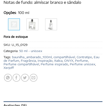
Notas de fundo: almíscar branco e sândalo
Opções
:
100 ml
Fora de estoque
SKU:
U_15_0129
Categoria:
50 ml - unissex
Tags:
baunilha_ambarado_100ml
,
compartilhável
,
Contratipo
,
Eau
de Parfum
,
Fragrância
,
Inspiração
,
Italica
,
ONYX
,
Perfume
,
Perfume compartilhável
,
Perfume inspirado
,
Perfume unissex
,
Xerjoff
Avaliações (16)