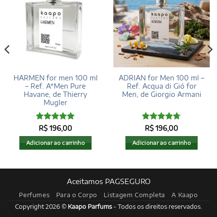
HARMEN for men 100 ml
ADRIAN for Men 100 ml –
– Ref. A*Men Pure
Ref. Acqua di Gió for
Havane, de Thierry
Men, de Giorgio Armani
Mugler
Avaliação
Avaliação
R$
196,00
R$
196,00
4.95
de 5
4.68
de 5
Adicionar ao carrinho
Adicionar ao carrinho
Aceitamos PAGSEGURO
Perfumes
Para o Corpo
Listagem Completa
A Kaapo
Copyright 2026 ©
Kaapo Parfums
- Todos os direitos reservados.