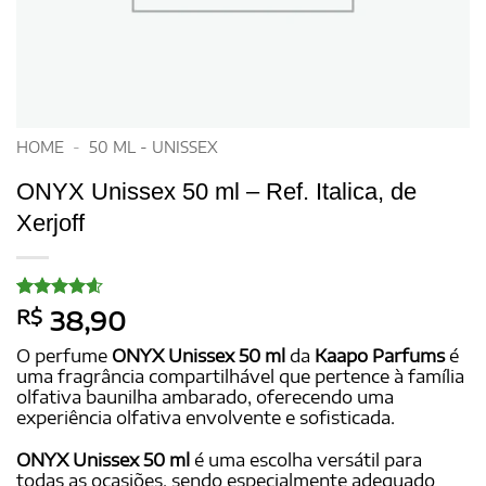
HOME
-
50 ML - UNISSEX
ONYX Unissex 50 ml – Ref. Italica, de
Xerjoff
Avaliado
15
R$
38,90
como
4.6
de 5, com
O perfume
ONYX Unissex 50 ml
da
Kaapo Parfums
é
baseado
uma fragrância compartilhável que pertence à família
em
olfativa baunilha ambarado, oferecendo uma
avaliações
de clientes
experiência olfativa envolvente e sofisticada.
ONYX Unissex 50 ml
é uma escolha versátil para
todas as ocasiões, sendo especialmente adequado