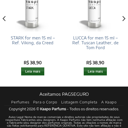
STARK for men 15 ml –
LUCCA for men 15 ml –
Ref. Viking, da Creed
Ref. Tuscan Leather, de
Tom Ford
R$
38,90
R$
38,90
Leia mais
Leia mais
Aceitamos PAGSEGURO
Perfumes
Para o Corpo
Listagem Completa
A Kaapo
Copyright 2026 ©
Kaapo Parfums
- Todos os direitos reservados.
Aviso Legal: Nome de marcas comerciais e direitos autorais são propriedades de seus
respectivos fabricantes e/ou designers. A Kaapo Parfums não tem nenhuma afiliação com
o fabricante e/ou designer dos perfumes originais. Todas as citações a nomes de marca
são feitas estritamente para REFERÊNCIA OLFATIVA. Este site não tem afiliação e não é