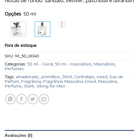
Notas de fundo: sândalo, vetiver, patchouli e lavandin
Opções
:
50 ml
Fora de estoque
SKU:
M_50_0040
Categorias:
50 ml - Geral
,
50 ml - masculinos
,
Masculinos
,
Perfumes
Tags:
amadeirado_aromático_50ml
,
Contratipo
,
creed
,
Eau de
Parfum
,
Fragrância
,
Fragrância Masculina Creed
,
Masculina
,
Perfume
,
Stark
,
Viking for Men
Avaliações (0)