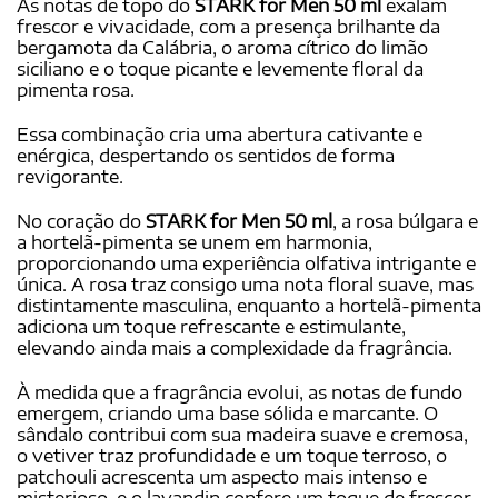
As notas de topo do
STARK for Men 50 ml
exalam
frescor e vivacidade, com a presença brilhante da
bergamota da Calábria, o aroma cítrico do limão
siciliano e o toque picante e levemente floral da
pimenta rosa.
Essa combinação cria uma abertura cativante e
enérgica, despertando os sentidos de forma
revigorante.
No coração do
STARK for Men 50 ml
, a rosa búlgara e
a hortelã-pimenta se unem em harmonia,
proporcionando uma experiência olfativa intrigante e
única. A rosa traz consigo uma nota floral suave, mas
distintamente masculina, enquanto a hortelã-pimenta
adiciona um toque refrescante e estimulante,
elevando ainda mais a complexidade da fragrância.
À medida que a fragrância evolui, as notas de fundo
emergem, criando uma base sólida e marcante. O
sândalo contribui com sua madeira suave e cremosa,
o vetiver traz profundidade e um toque terroso, o
patchouli acrescenta um aspecto mais intenso e
misterioso, e o lavandin confere um toque de frescor