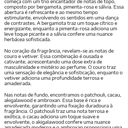
começa com um trio encantador de notas de topo,
composto por bergamota, pimenta-rosa e sálvia. Essa
abertura é refrescante e ao mesmo tempo
estimulante, envolvendo os sentidos em uma dança
de contrastes. A bergamota traz um toque cítrico e
energizante, enquanto a pimenta-rosa adiciona um
leve toque picante e a sálvia confere uma nuance
herbácea sofisticada.
No coração da fragrância, revelam-se as notas de
couro e vetiver. Essa combinação é ousada e
cativante, acrescentando uma dose extra de
masculinidade e mistério ao perfume. O couro traz
uma sensação de elegância e sofisticação, enquanto o
vetiver adiciona uma profundidade terrosa e
amadeirada.
Nas notas de fundo, encontramos o patchouli, cacau,
akigalawood e ambroxan. Essa base é rica e
envolvente, garantindo uma fixação duradoura à
fragrância. O patchouli traz uma nota terrosa e
exótica, o cacau adiciona um toque suave e
envolvente, o akigalawood confere uma nuance
amadeirada moderna e o ambroxan proporciona uma