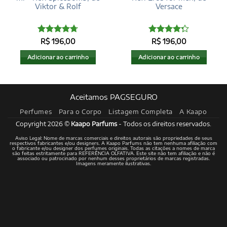
Viktor & Rolf
Versace
Avaliação
Avaliação
R$
196,00
R$
196,00
4.71
de 5
4.27
de 5
Adicionar ao carrinho
Adicionar ao carrinho
Aceitamos PAGSEGURO
Perfumes
Para o Corpo
Listagem Completa
A Kaapo
Copyright 2026 ©
Kaapo Parfums
- Todos os direitos reservados.
Aviso Legal: Nome de marcas comerciais e direitos autorais são propriedades de seus
respectivos fabricantes e/ou designers. A Kaapo Parfums não tem nenhuma afiliação com
o fabricante e/ou designer dos perfumes originais. Todas as citações a nomes de marca
são feitas estritamente para REFERÊNCIA OLFATIVA. Este site não tem afiliação e não é
associado ou patrocinado por nenhum desses proprietários de marcas registradas.
Imagens meramente ilustrativas.