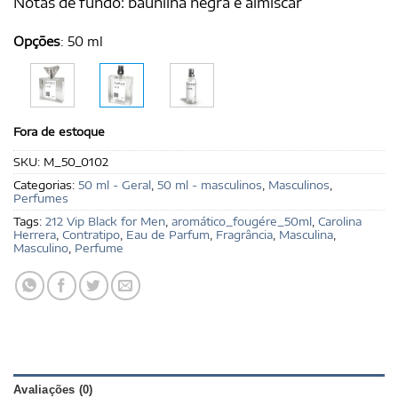
Notas de fundo: baunilha negra e almíscar
Opções
:
50 ml
Fora de estoque
SKU:
M_50_0102
Categorias:
50 ml - Geral
,
50 ml - masculinos
,
Masculinos
,
Perfumes
Tags:
212 Vip Black for Men
,
aromático_fougére_50ml
,
Carolina
Herrera
,
Contratipo
,
Eau de Parfum
,
Fragrância
,
Masculina
,
Masculino
,
Perfume
Avaliações (0)