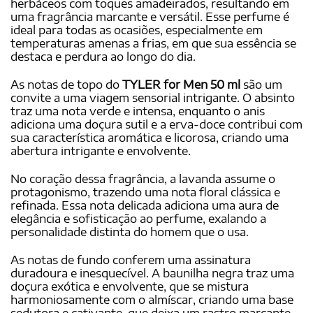
herbáceos com toques amadeirados, resultando em
uma fragrância marcante e versátil. Esse perfume é
ideal para todas as ocasiões, especialmente em
temperaturas amenas a frias, em que sua essência se
destaca e perdura ao longo do dia.
As notas de topo do
TYLER for Men 50 ml
são um
convite a uma viagem sensorial intrigante. O absinto
traz uma nota verde e intensa, enquanto o anis
adiciona uma doçura sutil e a erva-doce contribui com
sua característica aromática e licorosa, criando uma
abertura intrigante e envolvente.
No coração dessa fragrância, a lavanda assume o
protagonismo, trazendo uma nota floral clássica e
refinada. Essa nota delicada adiciona uma aura de
elegância e sofisticação ao perfume, exalando a
personalidade distinta do homem que o usa.
As notas de fundo conferem uma assinatura
duradoura e inesquecível. A baunilha negra traz uma
doçura exótica e envolvente, que se mistura
harmoniosamente com o almíscar, criando uma base
sedutora e cativante, que deixa um rastro marcante