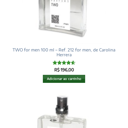
TWO for men 100 ml – Ref. 212 for men, de Carolina
Herrera
Avaliação
R$
196,00
4.6
de 5
Adicionar ao carrinho