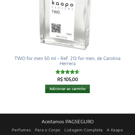
TWO for men 50 ml – Ref. 212 for men, de Carolina
Herrera
Avaliação
R$
105,00
4.6
de 5
Adicionar ao carrinho
Aceitamos PAGSEGURO
Perfumes
Para o Corpo
Listagem Completa
A Kaapo