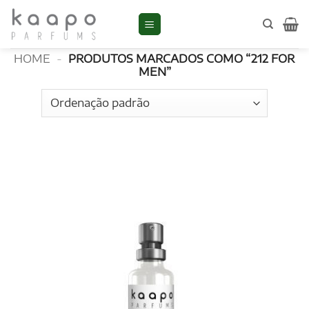
Skip
to
212 for men
content
HOME
-
PRODUTOS MARCADOS COMO “212 FOR
MEN”