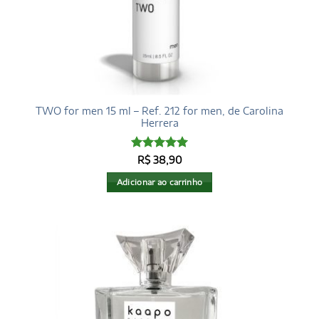
TWO for men 15 ml – Ref. 212 for men, de Carolina
Herrera
Avaliação
5
R$
38,90
de 5
Adicionar ao carrinho