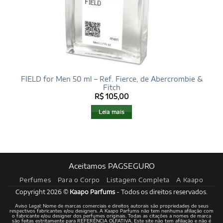
FIELD for Men 50 ml – Ref. Fierce, de Abercrombie &
Fitch
R$
105,00
Leia mais
Aceitamos PAGSEGURO
Perfumes
Para o Corpo
Listagem Completa
A Kaapo
Copyright 2026 ©
Kaapo Parfums
- Todos os direitos reservados.
Aviso Legal: Nome de marcas comerciais e direitos autorais são propriedades de seus
respectivos fabricantes e/ou designers. A Kaapo Parfums não tem nenhuma afiliação com
o fabricante e/ou designer dos perfumes originais. Todas as citações a nomes de marca
são feitas estritamente para REFERÊNCIA OLFATIVA. Este site não tem afiliação e não é