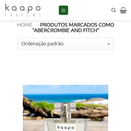
Skip
to
Abercrombie and Fitch
content
HOME
-
PRODUTOS MARCADOS COMO
“ABERCROMBIE AND FITCH”