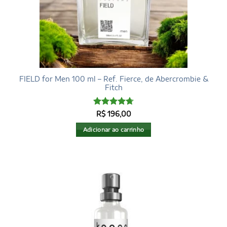
FIELD for Men 100 ml – Ref. Fierce, de Abercrombie &
Fitch
Avaliação
R$
196,00
4.72
de 5
Adicionar ao carrinho