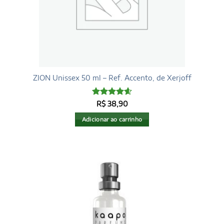
ZION Unissex 50 ml – Ref. Accento, de Xerjoff
Avaliação
R$
38,90
4.6
de 5
Adicionar ao carrinho