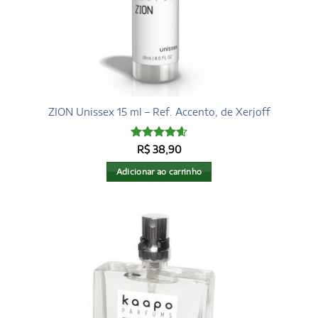
ZION Unissex 15 ml – Ref. Accento, de Xerjoff
Avaliação
R$
38,90
4.6
de 5
Adicionar ao carrinho