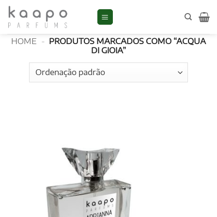
Skip
to
ACQUA DI GIOIA
content
HOME
-
PRODUTOS MARCADOS COMO “ACQUA
DI GIOIA”