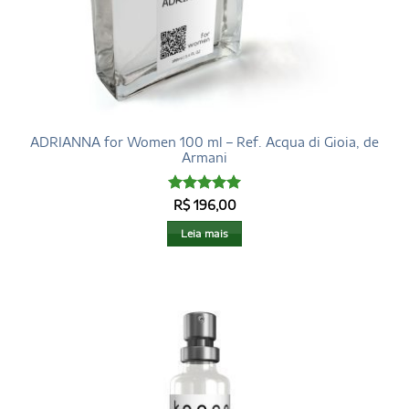
ADRIANNA for Women 100 ml – Ref. Acqua di Gioia, de
Armani
Avaliação
5
R$
196,00
de 5
Leia mais