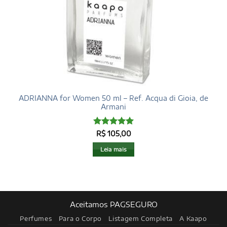
ADRIANNA for Women 50 ml – Ref. Acqua di Gioia, de
Armani
Avaliação
5
R$
105,00
de 5
Leia mais
Aceitamos PAGSEGURO
Perfumes
Para o Corpo
Listagem Completa
A Kaapo