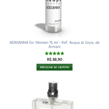
ADRIANNA for Women 15 ml – Ref. Acqua di Gioia, de
Armani
Avaliação
5
R$
38,90
de 5
Adicionar ao carrinho