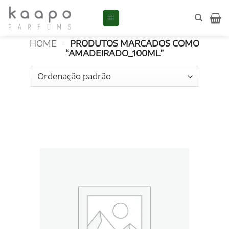
Skip
to
amadeirado_100ml
content
HOME
-
PRODUTOS MARCADOS COMO
“AMADEIRADO_100ML”