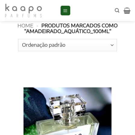
Skip
to
amadeirado_aquático_100ml
content
HOME
-
PRODUTOS MARCADOS COMO
“AMADEIRADO_AQUÁTICO_100ML”