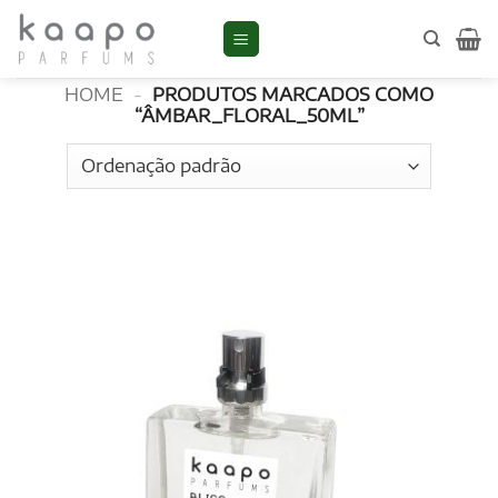
Skip
to
âmbar_floral_50ml
content
HOME
-
PRODUTOS MARCADOS COMO
“ÂMBAR_FLORAL_50ML”