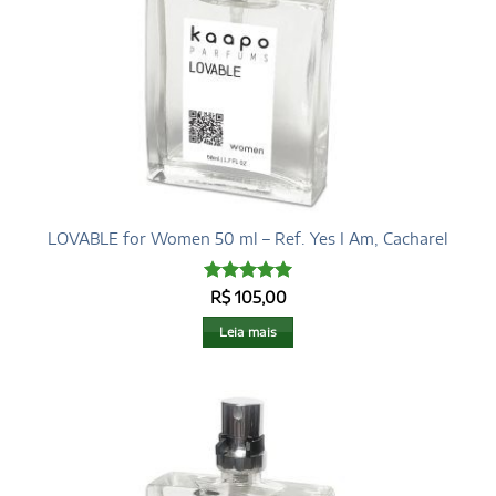
LOVABLE for Women 50 ml – Ref. Yes I Am, Cacharel
Avaliação
5
R$
105,00
de 5
Leia mais