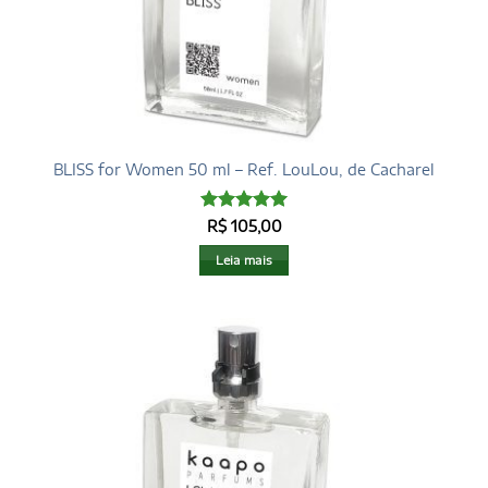
BLISS for Women 50 ml – Ref. LouLou, de Cacharel
Avaliação
5
R$
105,00
de 5
Leia mais