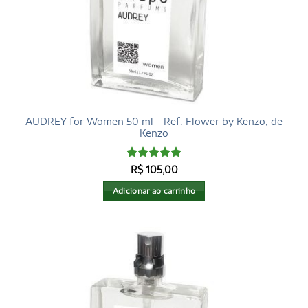
AUDREY for Women 50 ml – Ref. Flower by Kenzo, de
Kenzo
Avaliação
5
R$
105,00
de 5
Adicionar ao carrinho