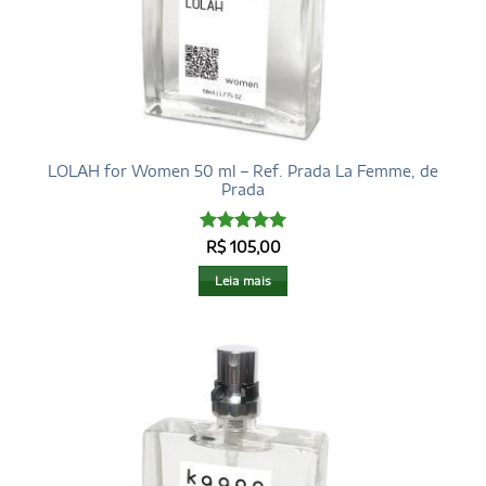
LOLAH for Women 50 ml – Ref. Prada La Femme, de
Prada
Avaliação
5
R$
105,00
de 5
Leia mais