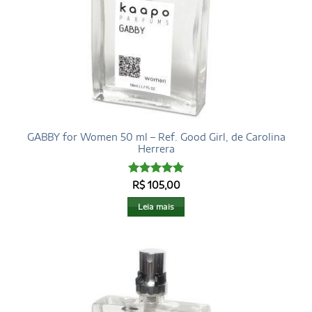
GABBY for Women 50 ml – Ref. Good Girl, de Carolina
Herrera
Avaliação
5
R$
105,00
de 5
Leia mais