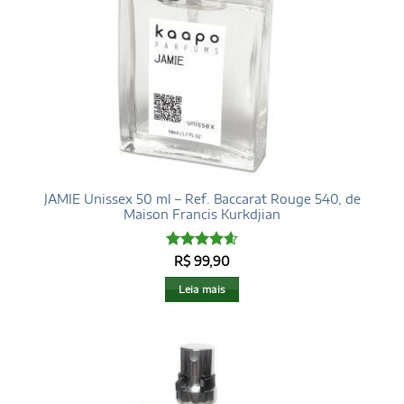
JAMIE Unissex 50 ml – Ref. Baccarat Rouge 540, de
Maison Francis Kurkdjian
Avaliação
R$
99,90
4.6
de 5
Leia mais