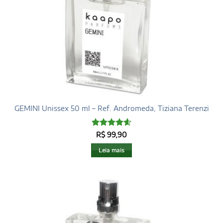
GEMINI Unissex 50 ml – Ref. Andromeda, Tiziana Terenzi
Avaliação
R$
99,90
4.6
de 5
Leia mais