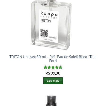
TRITON Unissex 50 ml – Ref. Eau de Soleil Blanc, Tom
Ford
Avaliação
R$
99,90
4.6
de 5
Leia mais