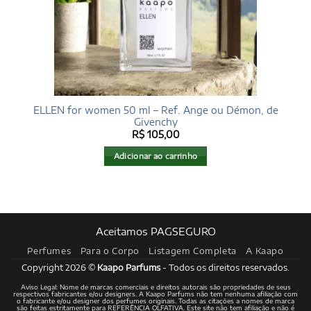
ELLEN for women 50 ml – Ref. Ange ou Démon, de
Givenchy
R$
105,00
Adicionar ao carrinho
Aceitamos PAGSEGURO
Perfumes
Para o Corpo
Listagem Completa
A Kaapo
Copyright 2026 ©
Kaapo Parfums
- Todos os direitos reservados.
Aviso Legal: Nome de marcas comerciais e direitos autorais são propriedades de seus
respectivos fabricantes e/ou designers. A Kaapo Parfums não tem nenhuma afiliação com
o fabricante e/ou designer dos perfumes originais. Todas as citações a nomes de marca
são feitas estritamente para REFERÊNCIA OLFATIVA. Este site não tem afiliação e não é