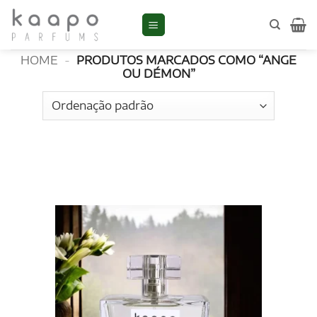
Skip
to
Ange ou Démon
content
HOME
-
PRODUTOS MARCADOS COMO “ANGE
OU DÉMON”