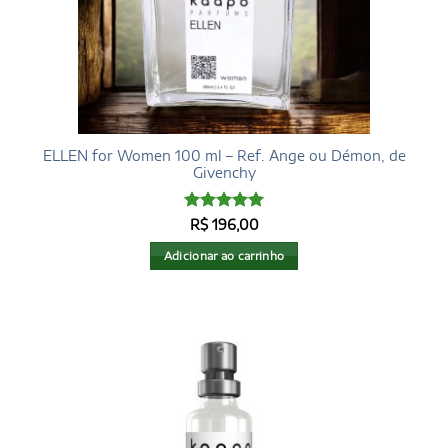
ELLEN for Women 100 ml – Ref. Ange ou Démon, de
Givenchy
Avaliação
R$
196,00
4.96
de 5
Adicionar ao carrinho