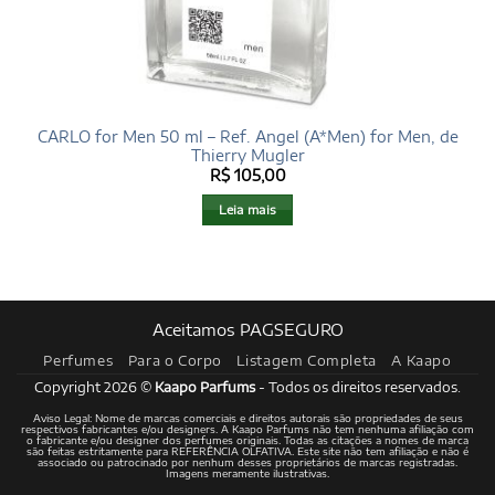
CARLO for Men 50 ml – Ref. Angel (A*Men) for Men, de
Thierry Mugler
R$
105,00
Leia mais
Aceitamos PAGSEGURO
Perfumes
Para o Corpo
Listagem Completa
A Kaapo
Copyright 2026 ©
Kaapo Parfums
- Todos os direitos reservados.
Aviso Legal: Nome de marcas comerciais e direitos autorais são propriedades de seus
respectivos fabricantes e/ou designers. A Kaapo Parfums não tem nenhuma afiliação com
o fabricante e/ou designer dos perfumes originais. Todas as citações a nomes de marca
são feitas estritamente para REFERÊNCIA OLFATIVA. Este site não tem afiliação e não é
associado ou patrocinado por nenhum desses proprietários de marcas registradas.
Imagens meramente ilustrativas.