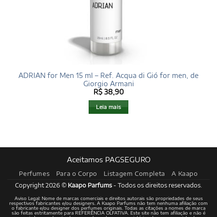
ADRIAN for Men 15 ml – Ref. Acqua di Gió for men, de
Giorgio Armani
R$
38,90
Leia mais
Aceitamos PAGSEGURO
Perfumes
Para o Corpo
Listagem Completa
A Kaapo
Copyright 2026 ©
Kaapo Parfums
- Todos os direitos reservados.
Aviso Legal: Nome de marcas comerciais e direitos autorais são propriedades de seus
respectivos fabricantes e/ou designers. A Kaapo Parfums não tem nenhuma afiliação com
o fabricante e/ou designer dos perfumes originais. Todas as citações a nomes de marca
são feitas estritamente para REFERÊNCIA OLFATIVA. Este site não tem afiliação e não é