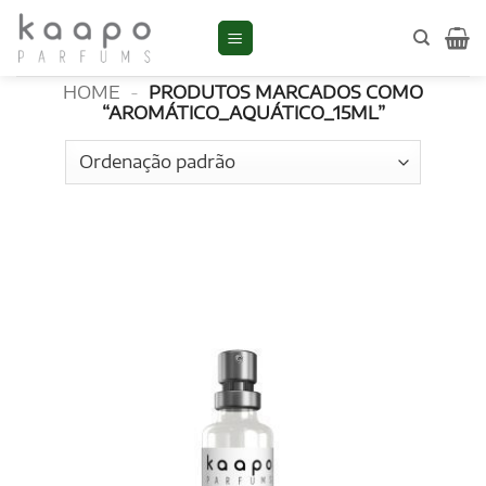
Skip
to
aromático_aquático_15ml
content
HOME
-
PRODUTOS MARCADOS COMO
“AROMÁTICO_AQUÁTICO_15ML”