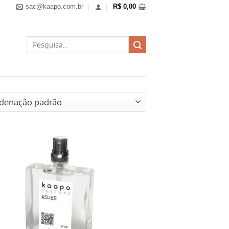
sac@kaapo.com.br
R$
0,00
Pesquisar
por: