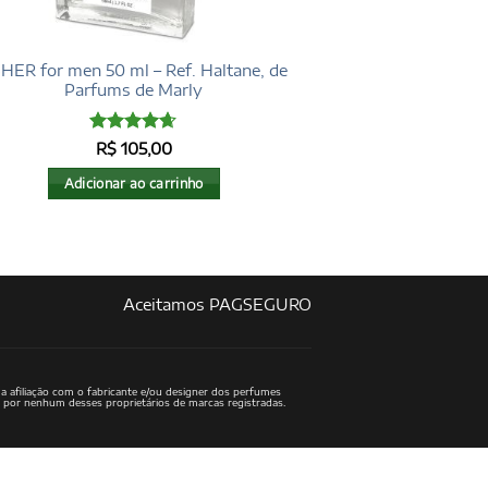
HER for men 50 ml – Ref. Haltane, de
Parfums de Marly
Avaliação
R$
105,00
4.6
de 5
Adicionar ao carrinho
Aceitamos PAGSEGURO
a afiliação com o fabricante e/ou designer dos perfumes
o por nenhum desses proprietários de marcas registradas.