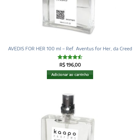
AVEDIS FOR HER 100 ml – Ref. Aventus for Her, da Creed
Avaliação
R$
196,00
4.53
de 5
Adicionar ao carrinho