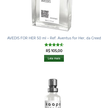
AVEDIS FOR HER 50 ml – Ref. Aventus for Her, da Creed
Avaliação
R$
105,00
4.53
de 5
Leia mais