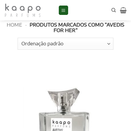
Skip
to
Avedis For Her
content
HOME
-
PRODUTOS MARCADOS COMO “AVEDIS
FOR HER”