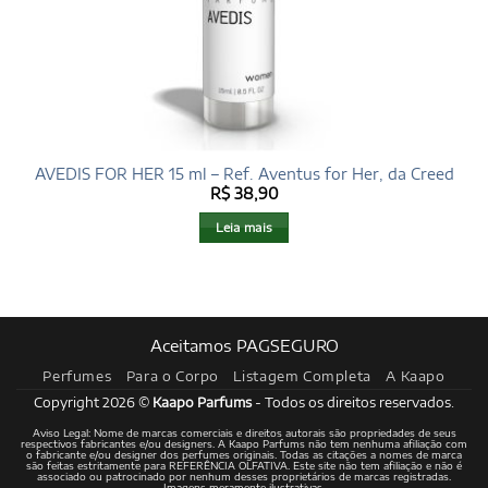
AVEDIS FOR HER 15 ml – Ref. Aventus for Her, da Creed
R$
38,90
Leia mais
Aceitamos PAGSEGURO
Perfumes
Para o Corpo
Listagem Completa
A Kaapo
Copyright 2026 ©
Kaapo Parfums
- Todos os direitos reservados.
Aviso Legal: Nome de marcas comerciais e direitos autorais são propriedades de seus
respectivos fabricantes e/ou designers. A Kaapo Parfums não tem nenhuma afiliação com
o fabricante e/ou designer dos perfumes originais. Todas as citações a nomes de marca
são feitas estritamente para REFERÊNCIA OLFATIVA. Este site não tem afiliação e não é
associado ou patrocinado por nenhum desses proprietários de marcas registradas.
Imagens meramente ilustrativas.