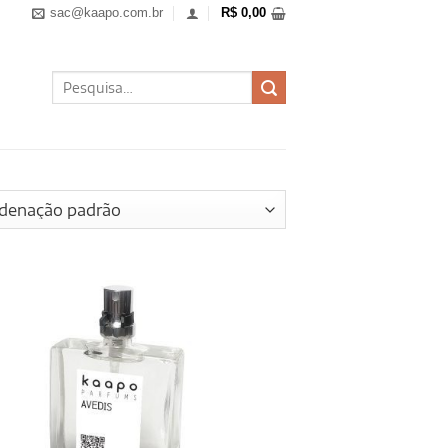
sac@kaapo.com.br
R$
0,00
Pesquisar
por: