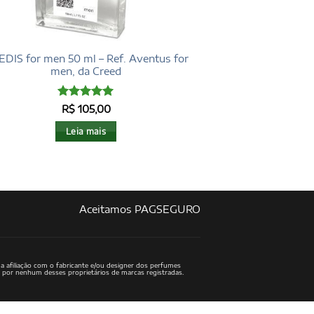
DIS for men 50 ml – Ref. Aventus for
men, da Creed
Avaliação
5
R$
105,00
de 5
Leia mais
Aceitamos PAGSEGURO
a afiliação com o fabricante e/ou designer dos perfumes
o por nenhum desses proprietários de marcas registradas.