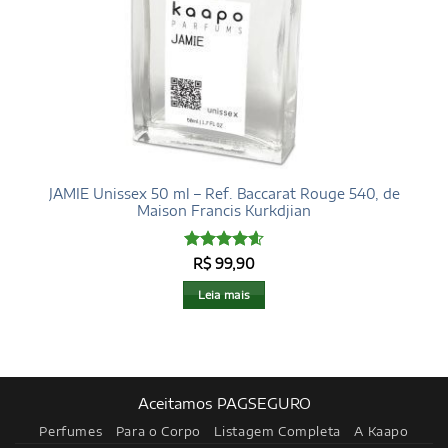
JAMIE Unissex 50 ml – Ref. Baccarat Rouge 540, de
Maison Francis Kurkdjian
Avaliação
R$
99,90
4.6
de 5
Leia mais
Aceitamos PAGSEGURO
Perfumes
Para o Corpo
Listagem Completa
A Kaapo