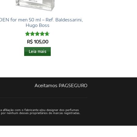
EN for men 50 ml – Ref. Baldessarini,
Hugo Boss
Avaliação
R$
105,00
4.6
de 5
Leia mais
Aceitamos PAGSEGURO
a afiliação com o fabricante e/ou designer dos perfumes
o por nenhum desses proprietários de marcas registradas.