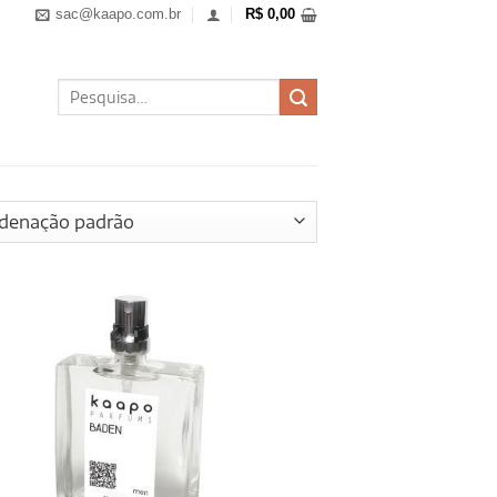
sac@kaapo.com.br
R$
0,00
Pesquisar
por: