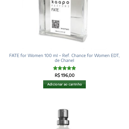
FATE for Women 100 ml – Ref. Chance for Women EDT,
de Chanel
Avaliação
5
R$
196,00
de 5
Adicionar ao carrinho