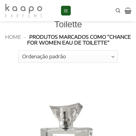
Skip
to
Chance for Women Eau de
content
Toilette
HOME
-
PRODUTOS MARCADOS COMO “CHANCE
FOR WOMEN EAU DE TOILETTE”