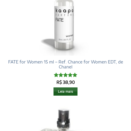
FATE for Women 15 ml – Ref. Chance for Women EDT, de
Chanel
Avaliação
5
R$
38,90
de 5
Leia mais