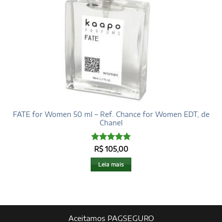
FATE for Women 50 ml – Ref. Chance for Women EDT, de
Chanel
Avaliação
5
R$
105,00
de 5
Leia mais
Aceitamos PAGSEGURO