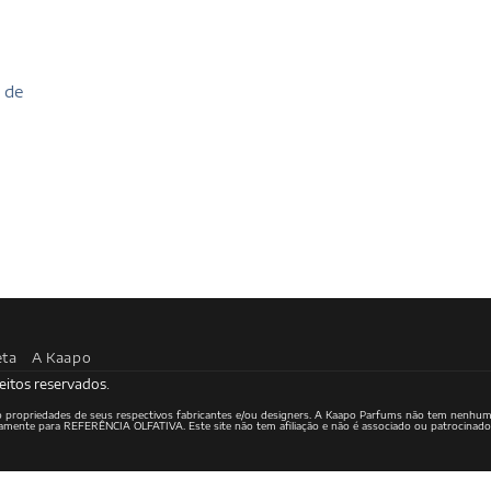
 de
eta
A Kaapo
eitos reservados.
ão propriedades de seus respectivos fabricantes e/ou designers. A Kaapo Parfums não tem nenhum
ritamente para REFERÊNCIA OLFATIVA. Este site não tem afiliação e não é associado ou patrocinad