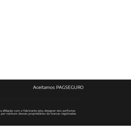
Aceitamos PAGSEGURO
a afiliação com o fabricante e/ou designer dos perfumes
o por nenhum desses proprietários de marcas registradas.