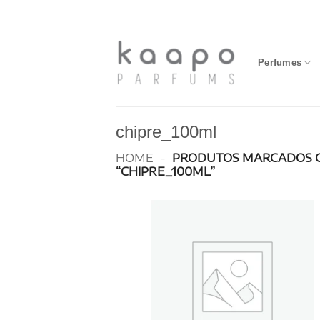
Skip
to
content
Perfumes
chipre_100ml
HOME
-
PRODUTOS MARCADOS 
“CHIPRE_100ML”