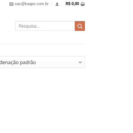
sac@kaapo.com.br
R$
0,00
Pesquisar
por: