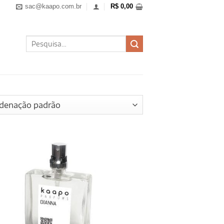
sac@kaapo.com.br
R$
0,00
Pesquisar
por: