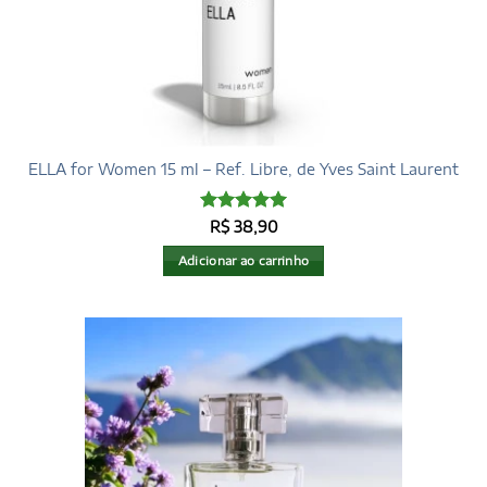
ELLA for Women 15 ml – Ref. Libre, de Yves Saint Laurent
Avaliação
5
R$
38,90
de 5
Adicionar ao carrinho