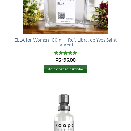
ELLA for Women 100 ml – Ref. Libre, de Yves Saint
Laurent
Avaliação
5
R$
196,00
de 5
Adicionar ao carrinho