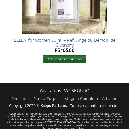
ELLEN for women 50 ml – Ref. Ange ou Démon, de
Givenchy
R$
105,00
Adicionar ao carrinho
Aceitamos PAGSEGURO
Perfumes
Para o Corpo
Listagem Completa
A Kaapo
Copyright 2026 ©
Kaapo Parfums
- Todos os direitos reservados.
Aviso Legal: Nome de marcas comerciais e direitos autorais são propriedades de seus
respectivos fabricantes e/ou designers. A Kaapo Parfums não tem nenhuma afiliação com
o fabricante e/ou designer dos perfumes originais. Todas as citações a nomes de marca
são feitas estritamente para REFERÊNCIA OLFATIVA. Este site não tem afiliação e não é
associado ou patrocinado por nenhum desses proprietários de marcas registradas.
Imagens meramente ilustrativas.