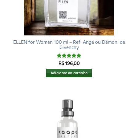
ELLEN for Women 100 ml – Ref. Ange ou Démon, de
Givenchy
Avaliação
R$
196,00
4.96
de 5
Adicionar ao carrinho