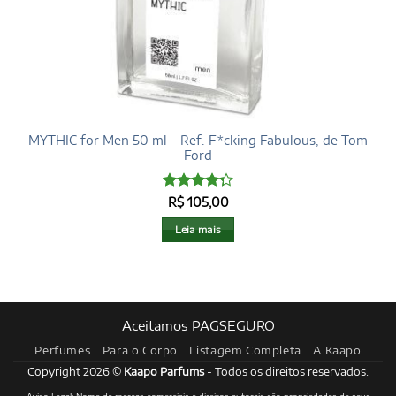
MYTHIC for Men 50 ml – Ref. F*cking Fabulous, de Tom
Ford
Avaliação
R$
105,00
4.29
de 5
Leia mais
Aceitamos PAGSEGURO
Perfumes
Para o Corpo
Listagem Completa
A Kaapo
Copyright 2026 ©
Kaapo Parfums
- Todos os direitos reservados.