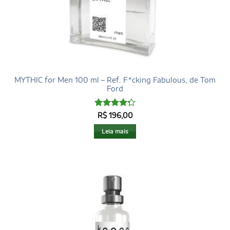
MYTHIC for Men 100 ml – Ref. F*cking Fabulous, de Tom
Ford
Avaliação
R$
196,00
4.29
de 5
Leia mais