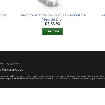
 for
FARIS for Men 15 ml – Ref. Fahrenheit for
FAR
Men, de Dior
R$
38,90
Leia mais
eta
A Kaapo
eitos reservados.
ão propriedades de seus respectivos fabricantes e/ou designers. A Kaapo Parfums não tem nenhum
ritamente para REFERÊNCIA OLFATIVA. Este site não tem afiliação e não é associado ou patrocinad