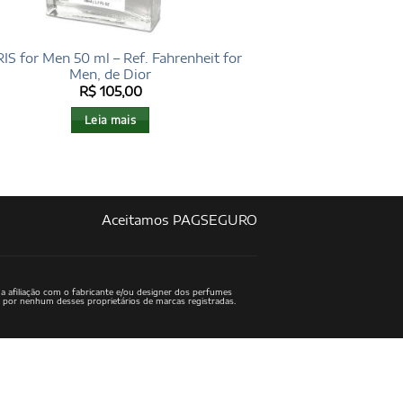
IS for Men 50 ml – Ref. Fahrenheit for
Men, de Dior
R$
105,00
Leia mais
Aceitamos PAGSEGURO
a afiliação com o fabricante e/ou designer dos perfumes
o por nenhum desses proprietários de marcas registradas.