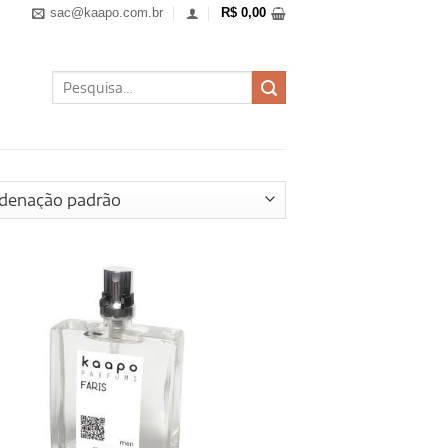
sac@kaapo.com.br
R$
0,00
Pesquisar
por: