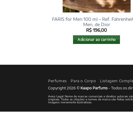
FARIS for Men 100 ml – Ref. Fahrenheit
Men, de Dior
R$
196,00
Adicionar ao carrinho
Perfumes
Para o Corpo
Listagem Compl
Copyright 2026 ©
Kaapo Parfums
- Todos os dir
Aviso Legal: Nome de marcas comerciais e direitos autorais s
originais. Todas as citações a nomes de marca são feitas est
Imagens meramente ilustrativas.