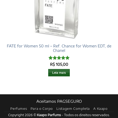
FATE for Women 50 ml – Ref. Chance for Women EDT, de
Chanel
Avaliação
5
R$
105,00
de 5
Leia mais
Aceitamos PAGSEGURO
Perfumes
Para o Corpo
Listagem Completa
A Kaapo
Copyright 2026 ©
Kaapo Parfums
- Todos os direitos reservados.