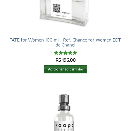
FATE for Women 100 ml – Ref. Chance for Women EDT,
de Chanel
Avaliação
5
R$
196,00
de 5
Adicionar ao carrinho