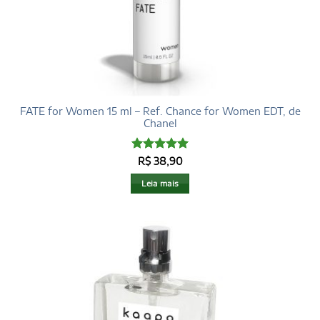
FATE for Women 15 ml – Ref. Chance for Women EDT, de
Chanel
Avaliação
5
R$
38,90
de 5
Leia mais