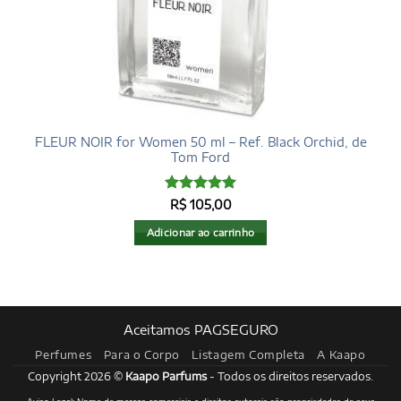
FLEUR NOIR for Women 50 ml – Ref. Black Orchid, de
Tom Ford
Avaliação
5
R$
105,00
de 5
Adicionar ao carrinho
Aceitamos PAGSEGURO
Perfumes
Para o Corpo
Listagem Completa
A Kaapo
Copyright 2026 ©
Kaapo Parfums
- Todos os direitos reservados.