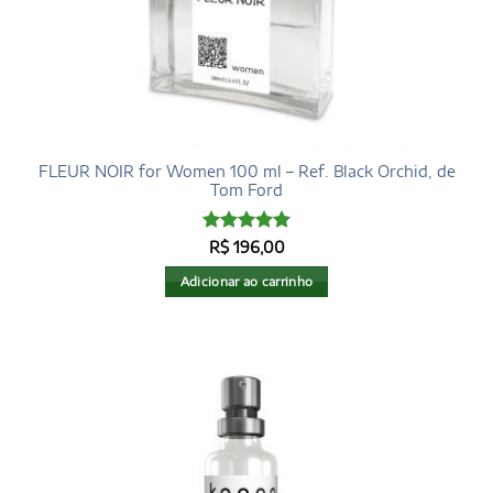
FLEUR NOIR for Women 100 ml – Ref. Black Orchid, de
Tom Ford
Avaliação
5
R$
196,00
de 5
Adicionar ao carrinho