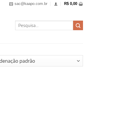
sac@kaapo.com.br
R$
0,00
Pesquisar
por: