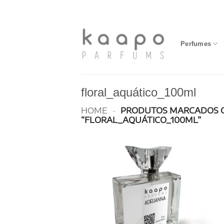
Skip
to
content
Perfumes
floral_aquático_100ml
HOME
-
PRODUTOS MARCADOS 
“FLORAL_AQUÁTICO_100ML”