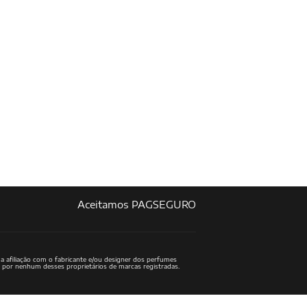
Aceitamos PAGSEGURO
a afiliação com o fabricante e/ou designer dos perfumes
o por nenhum desses proprietários de marcas registradas.