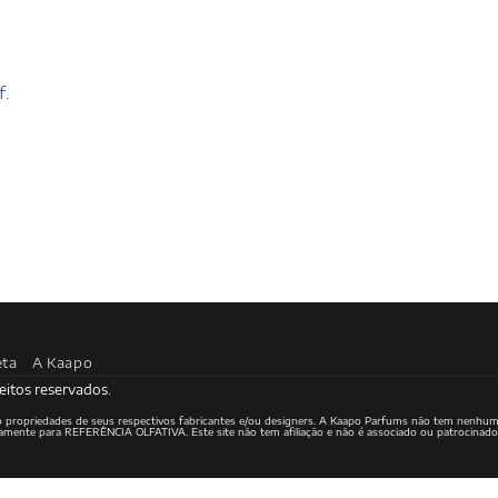
f.
eta
A Kaapo
eitos reservados.
ão propriedades de seus respectivos fabricantes e/ou designers. A Kaapo Parfums não tem nenhum
ritamente para REFERÊNCIA OLFATIVA. Este site não tem afiliação e não é associado ou patrocinad