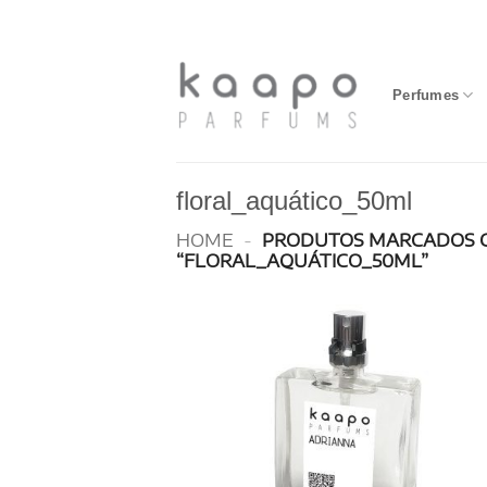
Skip
to
content
Perfumes
floral_aquático_50ml
HOME
-
PRODUTOS MARCADOS 
“FLORAL_AQUÁTICO_50ML”