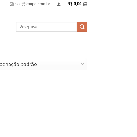
sac@kaapo.com.br
R$
0,00
Pesquisar
por: