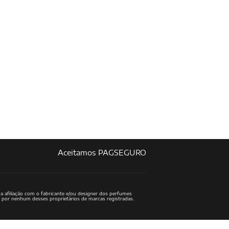
Aceitamos PAGSEGURO
a afiliação com o fabricante e/ou designer dos perfumes
o por nenhum desses proprietários de marcas registradas.