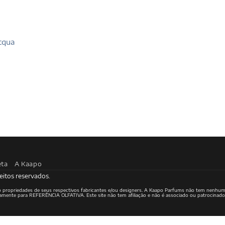
cqua
eta
A Kaapo
eitos reservados.
ão propriedades de seus respectivos fabricantes e/ou designers. A Kaapo Parfums não tem nenhum
ritamente para REFERÊNCIA OLFATIVA. Este site não tem afiliação e não é associado ou patrocinad