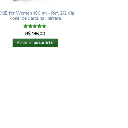
XIE for Women 100 ml – Ref. 212 Vip
Rosé, de Carolina Herrera
Avaliação
5
R$
196,00
de 5
Adicionar ao carrinho