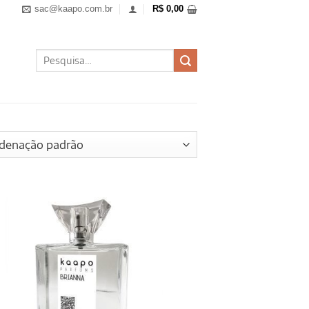
sac@kaapo.com.br
R$
0,00
Pesquisar
por: