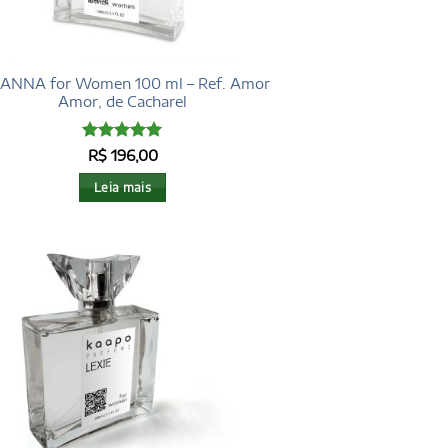
IANNA for Women 100 ml – Ref. Amor
Amor, de Cacharel
Avaliação
5
R$
196,00
de 5
Leia mais