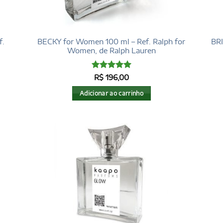
f.
BECKY for Women 100 ml – Ref. Ralph for
BR
Women, de Ralph Lauren
Avaliação
5
R$
196,00
de 5
Adicionar ao carrinho