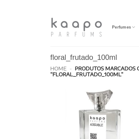
Skip
to
content
Perfumes
floral_frutado_100ml
HOME
-
PRODUTOS MARCADOS 
“FLORAL_FRUTADO_100ML”