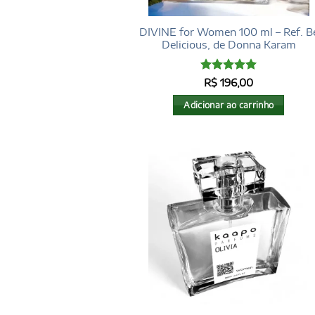
DIVINE for Women 100 ml – Ref. B
Delicious, de Donna Karam
Avaliação
5
R$
196,00
de 5
Adicionar ao carrinho