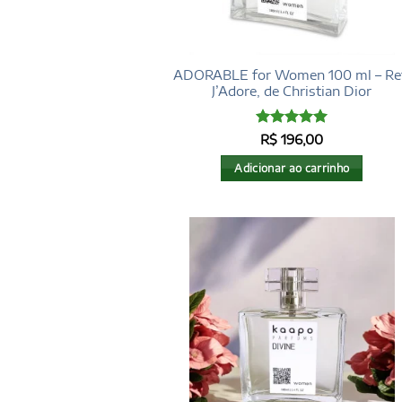
ADORABLE for Women 100 ml – Re
J’Adore, de Christian Dior
Avaliação
5
R$
196,00
de 5
Adicionar ao carrinho