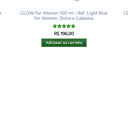
e
GLOW for Women 100 ml – Ref. Light Blue
LE
for Women, Dolce e Gabbana
Avaliação
5
R$
196,00
de 5
Adicionar ao carrinho