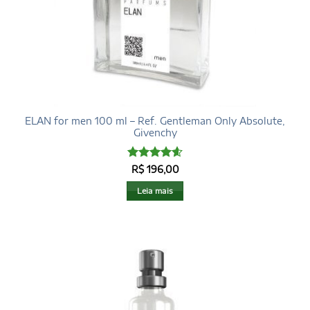
ELAN for men 100 ml – Ref. Gentleman Only Absolute,
Givenchy
Avaliação
R$
196,00
4.6
de 5
Leia mais