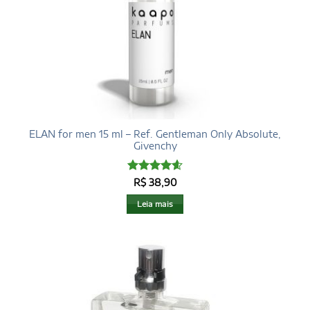
ELAN for men 15 ml – Ref. Gentleman Only Absolute,
Givenchy
Avaliação
R$
38,90
4.6
de 5
Leia mais