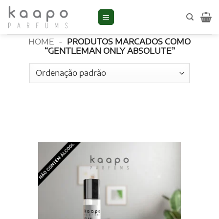
Skip
to
Gentleman Only Absolute
content
HOME
-
PRODUTOS MARCADOS COMO
“GENTLEMAN ONLY ABSOLUTE”