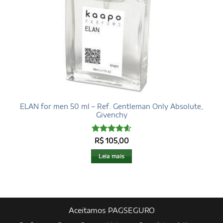
ELAN for men 50 ml – Ref. Gentleman Only Absolute,
Givenchy
Avaliação
R$
105,00
4.6
de 5
Leia mais
Aceitamos PAGSEGURO