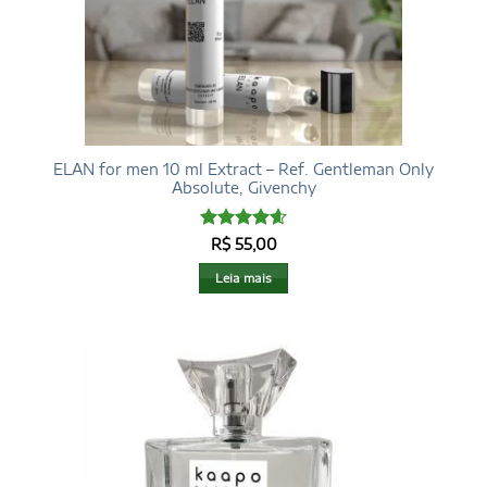
ELAN for men 10 ml Extract – Ref. Gentleman Only
Absolute, Givenchy
Avaliação
R$
55,00
4.6
de 5
Leia mais