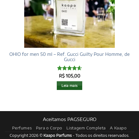
OHIO for men 50 ml – Ref. Gucci Guilty Pour Homme, de
Gucci
Avaliação
R$
105,00
4.6
de 5
Leia mais
Aceitamos PAGSEGURO
Perfumes
Para o Corpo
Listagem Completa
A Kaapo
Copyright 2026 ©
Kaapo Parfums
- Todos os direitos reservados.