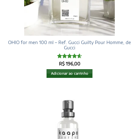
OHIO for men 100 ml – Ref. Gucci Guilty Pour Homme, de
Gucci
Avaliação
R$
196,00
4.6
de 5
Adicionar ao carrinho