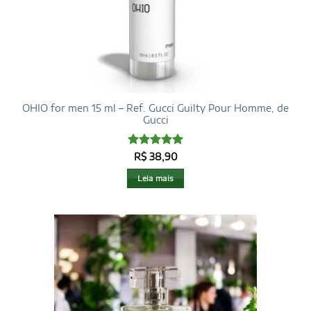
OHIO for men 15 ml – Ref. Gucci Guilty Pour Homme, de
Gucci
Avaliação
5
R$
38,90
de 5
Leia mais