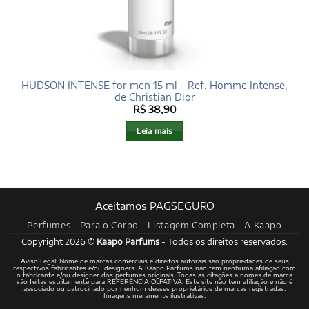
HUDSON INTENSE for men 15 ml – Ref. Homme Intense,
de Christian Dior
R$
38,90
Leia mais
Aceitamos PAGSEGURO
Perfumes
Para o Corpo
Listagem Completa
A Kaapo
Copyright 2026 ©
Kaapo Parfums
- Todos os direitos reservados.
Aviso Legal: Nome de marcas comerciais e direitos autorais são propriedades de seus
respectivos fabricantes e/ou designers. A Kaapo Parfums não tem nenhuma afiliação com
o fabricante e/ou designer dos perfumes originais. Todas as citações a nomes de marca
são feitas estritamente para REFERÊNCIA OLFATIVA. Este site não tem afiliação e não é
associado ou patrocinado por nenhum desses proprietários de marcas registradas.
Imagens meramente ilustrativas.