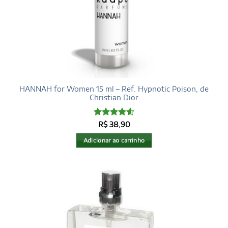
HANNAH for Women 15 ml – Ref. Hypnotic Poison, de
Christian Dior
Avaliação
R$
38,90
4.6
de 5
Adicionar ao carrinho