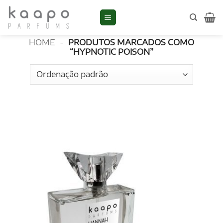
Skip
to
Hypnotic Poison
content
HOME
-
PRODUTOS MARCADOS COMO
“HYPNOTIC POISON”