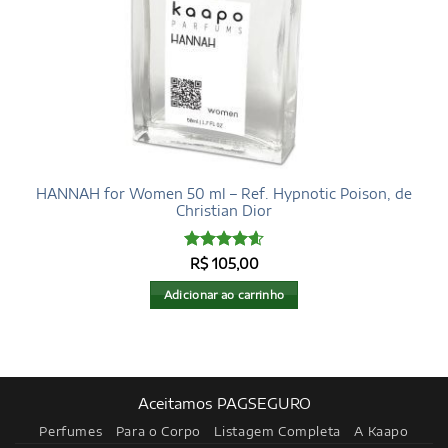
HANNAH for Women 50 ml – Ref. Hypnotic Poison, de
Christian Dior
Avaliação
R$
105,00
4.6
de 5
Adicionar ao carrinho
Aceitamos PAGSEGURO
Perfumes
Para o Corpo
Listagem Completa
A Kaapo