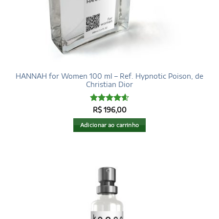
HANNAH for Women 100 ml – Ref. Hypnotic Poison, de
Christian Dior
Avaliação
R$
196,00
4.6
de 5
Adicionar ao carrinho