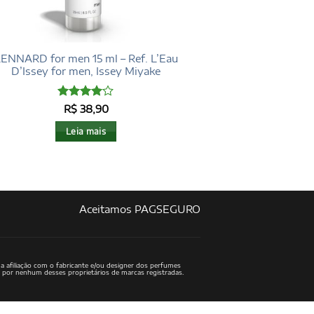
ENNARD for men 15 ml – Ref. L’Eau
D’Issey for men, Issey Miyake
Avaliação
R$
38,90
4
de 5
Leia mais
Aceitamos PAGSEGURO
a afiliação com o fabricante e/ou designer dos perfumes
o por nenhum desses proprietários de marcas registradas.