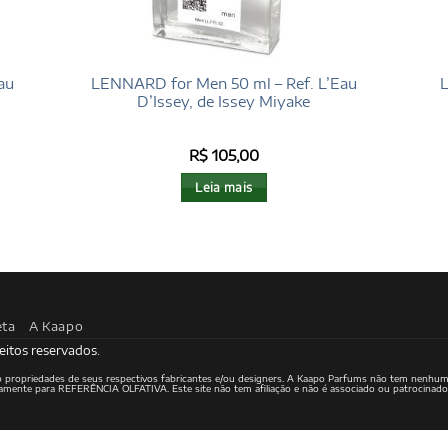
au
LENNARD for Men 50 ml – Ref. L’Eau
L
D’Issey, de Issey Miyake
R$
105,00
Leia mais
eta
A Kaapo
eitos reservados.
ão propriedades de seus respectivos fabricantes e/ou designers. A Kaapo Parfums não tem nenhum
ritamente para REFERÊNCIA OLFATIVA. Este site não tem afiliação e não é associado ou patrocinad