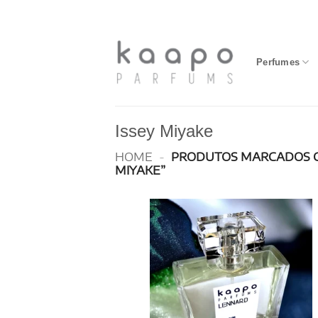
Skip
to
content
Perfumes
Issey Miyake
HOME
-
PRODUTOS MARCADOS C
MIYAKE”