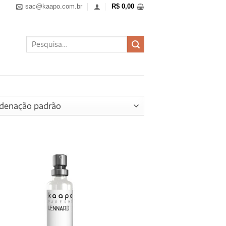
sac@kaapo.com.br
R$
0,00
Pesquisar
por: