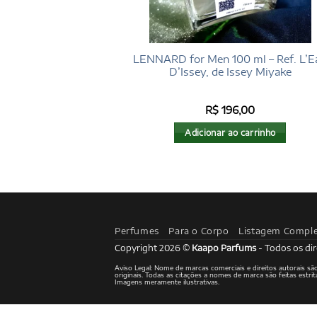
LENNARD for Men 100 ml – Ref. L’E
D’Issey, de Issey Miyake
R$
196,00
Adicionar ao carrinho
Perfumes
Para o Corpo
Listagem Compl
Copyright 2026 ©
Kaapo Parfums
- Todos os dir
Aviso Legal: Nome de marcas comerciais e direitos autorais s
originais. Todas as citações a nomes de marca são feitas est
Imagens meramente ilustrativas.