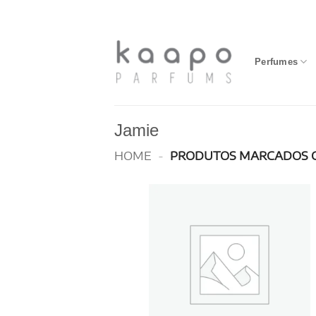
Skip
to
content
Perfumes
Jamie
HOME
-
PRODUTOS MARCADOS C