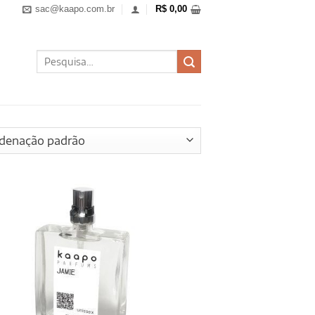
sac@kaapo.com.br
R$
0,00
Pesquisar
por: