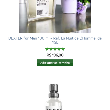
DEXTER for Men 100 ml – Ref. La Nuit de L’Homme, de
YSL
Avaliação
5
R$
196,00
de 5
Adicionar ao carrinho