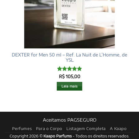
DEXTER for Men 50 ml – Ref. La Nuit de L’Homme, de
YSL
Avaliação
5
R$
105,00
de 5
Leia mais
Aceitamos PAGSEGURO
Perfumes
Para o Corpo
Listagem Completa
A Kaapo
Copyright 2026 ©
Kaapo Parfums
- Todos os direitos reservados.