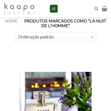
Skip
to
La Nuit de L’Homme
content
HOME
-
PRODUTOS MARCADOS COMO “LA NUIT
DE L’HOMME”