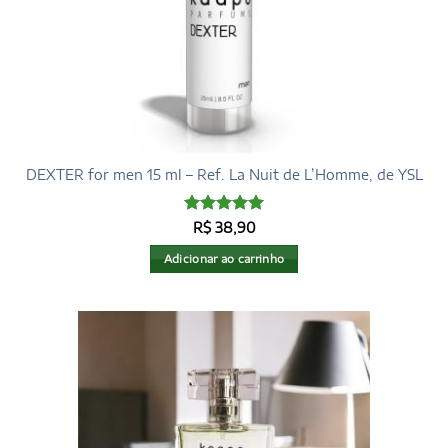
DEXTER for men 15 ml – Ref. La Nuit de L’Homme, de YSL
Avaliação
5
R$
38,90
de 5
Adicionar ao carrinho