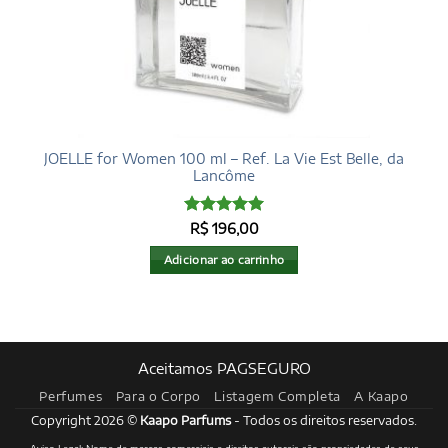
JOELLE for Women 100 ml – Ref. La Vie Est Belle, da
Lancôme
Avaliação
5
R$
196,00
de 5
Adicionar ao carrinho
Aceitamos PAGSEGURO
Perfumes
Para o Corpo
Listagem Completa
A Kaapo
Copyright 2026 ©
Kaapo Parfums
- Todos os direitos reservados.