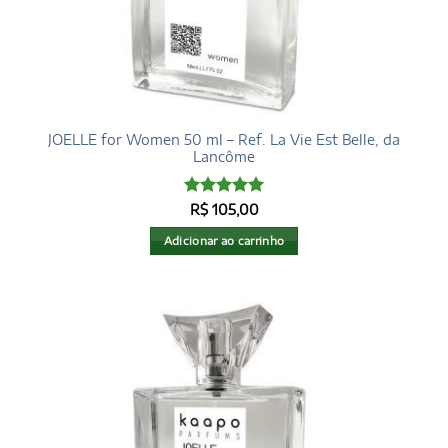
JOELLE for Women 50 ml – Ref. La Vie Est Belle, da
Lancôme
Avaliação
5
R$
105,00
de 5
Adicionar ao carrinho