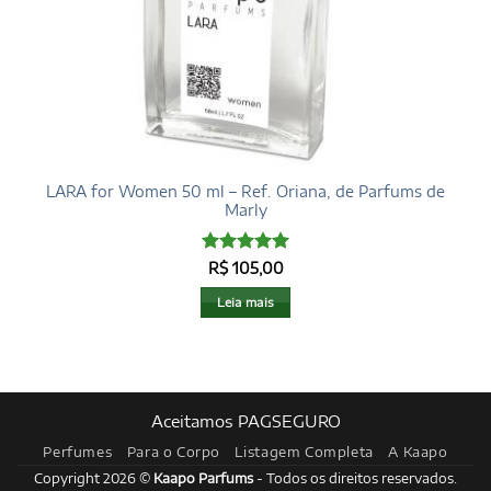
LARA for Women 50 ml – Ref. Oriana, de Parfums de
Marly
Avaliação
5
R$
105,00
de 5
Leia mais
Aceitamos PAGSEGURO
Perfumes
Para o Corpo
Listagem Completa
A Kaapo
Copyright 2026 ©
Kaapo Parfums
- Todos os direitos reservados.