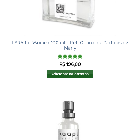
LARA for Women 100 ml – Ref. Oriana, de Parfums de
Marly
Avaliação
5
R$
196,00
de 5
Adicionar ao carrinho