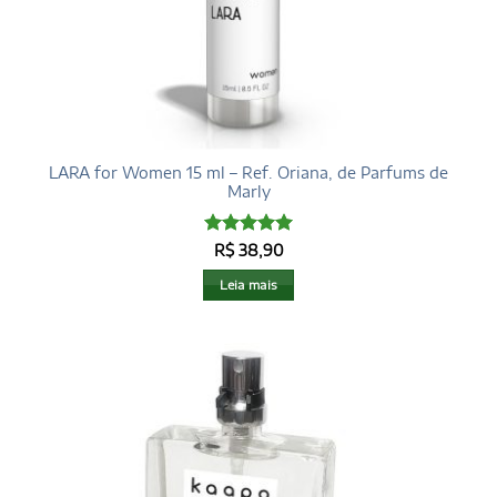
LARA for Women 15 ml – Ref. Oriana, de Parfums de
Marly
Avaliação
5
R$
38,90
de 5
Leia mais