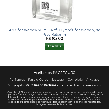
AMY for Women 50 ml – Ref. Olympéa for Women, de
Paco Rabanne
R$
105,00
Leia mais
Aceitamos PAGSEGURO
Perfumes
Para o Corpo
Listagem Completa
A Kaapo
Copyright 2026 ©
Kaapo Parfums
- Todos os direitos reservados.
Aviso Legal: Nome de marcas comerciais e direitos autorais são propriedades de seus
respectivos fabricantes e/ou designers. A Kaapo Parfums não tem nenhuma afiliação com
o fabricante e/ou designer dos perfumes originais. Todas as citações a nomes de marca
são feitas estritamente para REFERÊNCIA OLFATIVA. Este site não tem afiliação e não é
associado ou patrocinado por nenhum desses proprietários de marcas registradas.
Imagens meramente ilustrativas.