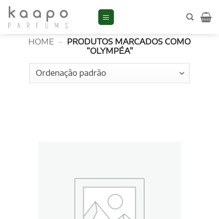
Skip
to
Olympéa
content
HOME
-
PRODUTOS MARCADOS COMO
“OLYMPÉA”